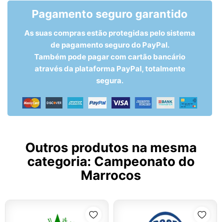
Pagamento seguro garantido
As suas compras estão protegidas pelo sistema
de pagamento seguro do PayPal.
Também pode pagar com cartão bancário
através da plataforma PayPal, totalmente
segura.
Outros produtos na mesma
categoria:
Campeonato do
Marrocos