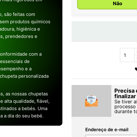
Não
, são feitas com
 sem produtos químicos
doura, higiénica e
as, prendedores e
conformidade com a
s essenciais de
desempenho e a
chupeta personalizada
Precisa 
s, as nossas chupetas
finaliza
alta qualidade, fiável,
Se tiver 
processo 
stinados a bebés. Uma
durante t
ia a dia do seu bebé.
Endereço de e-mail