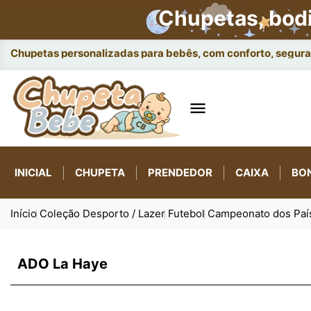
Chupetas, bod
Chupetas personalizadas para bebês, com conforto, seguran

INICIAL
CHUPETA
PRENDEDOR
CAIXA
BO
Início
Coleção Desporto / Lazer
Futebol
Campeonato dos Paí
ADO La Haye