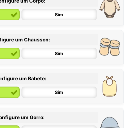
onfigure um Corpo:
Sim
figure um Chausson:
6 / 12 meses
12 / 18 meses
Sim
nfigure um Babete:
Sim
onfigure um Gorro: