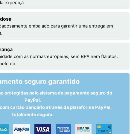
 da expediçã
adosa
idadosamente embalado para garantir uma entrega em
s.
rança
idade com as normas europeias, sem BPA nem ftalatos.
 pele do
amento seguro garantido
ão protegidas pelo sistema de pagamento seguro do
PayPal.
om cartão bancário através da plataforma PayPal,
totalmente segura.