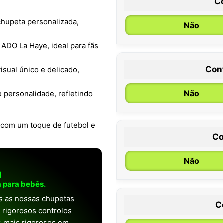
C
hupeta personalizada,
Não
e ADO La Haye, ideal para fãs
Con
isual único e delicado,
0 / 6 meses
Não
 personalidade, refletindo
com um toque de futebol e
Co
Não
a
 para bebês.
as as nossas chupetas
C
 rigorosos controlos
os mais rigorosos em