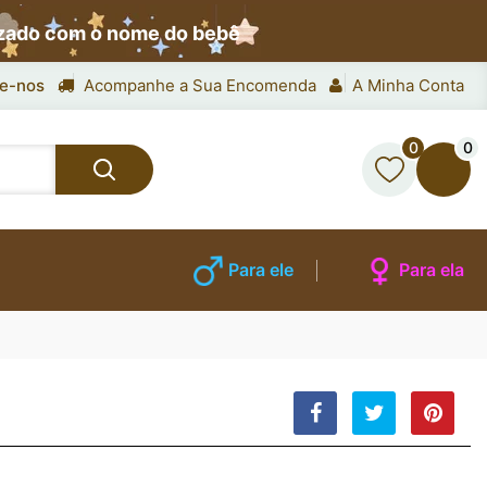
izado com o nome do bebê
e-nos
Acompanhe a Sua Encomenda
A Minha Conta
0
0
Para ele
Para ela