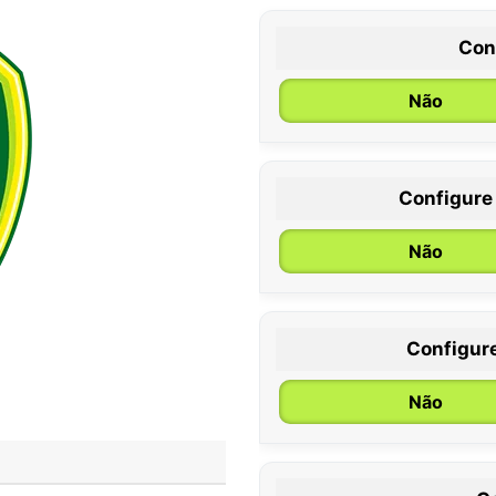
Con
Não
Configure
0 / 6 meses
Não
Configur
Não