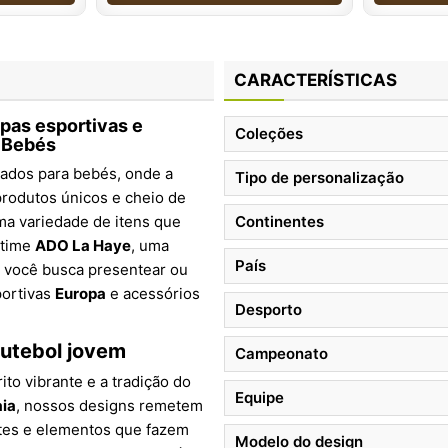
CARACTERÍSTICAS
pas esportivas e
Coleções
a Bebés
zados para bebés, onde a
Tipo de personalização
 produtos únicos e cheio de
a variedade de itens que
Continentes
 time
ADO La Haye
, uma
País
e você busca presentear ou
portivas
Europa
e acessórios
Desporto
futebol jovem
Campeonato
to vibrante e a tradição do
Equipe
ia
, nossos designs remetem
ntes e elementos que fazem
Modelo do design