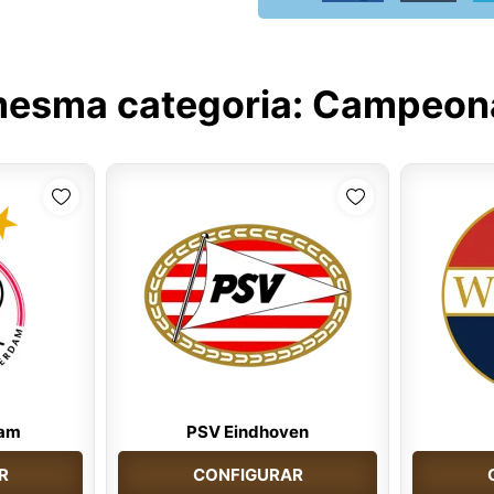
mesma categoria:
Campeona
dam
PSV Eindhoven
R
CONFIGURAR