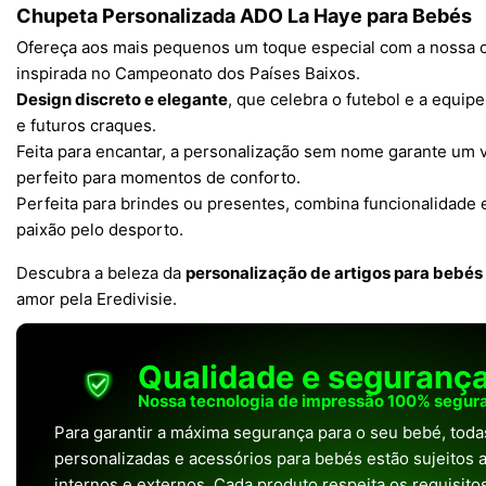
Chupeta Personalizada ADO La Haye para Bebés
Ofereça aos mais pequenos um toque especial com a nossa c
inspirada no Campeonato dos Países Baixos.
Design discreto e elegante
, que celebra o futebol e a equip
e futuros craques.
Feita para encantar, a personalização sem nome garante um v
perfeito para momentos de conforto.
Perfeita para brindes ou presentes, combina funcionalidade e
paixão pelo desporto.
Descubra a beleza da
personalização de artigos para bebés
amor pela Eredivisie.
Qualidade e seguranç
Nossa tecnologia de impressão 100% segura
Para garantir a máxima segurança para o seu bebé, tod
personalizadas e acessórios para bebés estão sujeitos a
internos e externos. Cada produto respeita os requisit