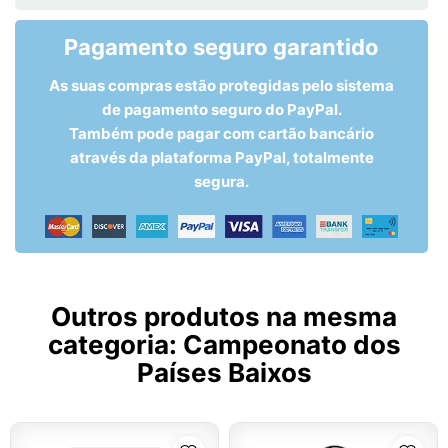
Pagamento seguro garantido
As suas compras estão protegidas pelo sistema
de pagamento seguro do PayPal.
Também pode pagar com cartão bancário
através da plataforma PayPal, totalmente
segura.
Outros produtos na mesma
categoria:
Campeonato dos
Países Baixos