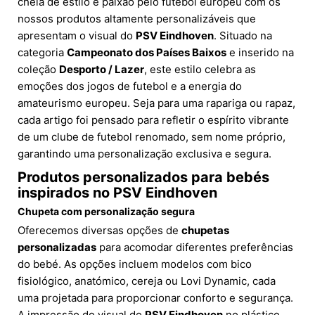
cheia de estilo e paixão pelo futebol europeu com os
nossos produtos altamente personalizáveis que
apresentam o visual do
PSV Eindhoven
. Situado na
categoria
Campeonato dos Países Baixos
e inserido na
coleção
Desporto / Lazer
, este estilo celebra as
emoções dos jogos de futebol e a energia do
amateurismo europeu. Seja para uma rapariga ou rapaz,
cada artigo foi pensado para refletir o espírito vibrante
de um clube de futebol renomado, sem nome próprio,
garantindo uma personalização exclusiva e segura.
Produtos personalizados para bebés
inspirados no PSV Eindhoven
Chupeta com personalização segura
Oferecemos diversas opções de
chupetas
personalizadas
para acomodar diferentes preferências
do bebé. As opções incluem modelos com bico
fisiológico, anatómico, cereja ou Lovi Dynamic, cada
uma projetada para proporcionar conforto e segurança.
A impressão do visual do
PSV Eindhoven
no plástico