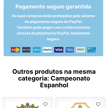
Pagamento seguro garantido
As suas compras estão protegidas pelo sistema
de pagamento seguro do PayPal.
Também pode pagar com cartão bancário
através da plataforma PayPal, totalmente
segura.
Outros produtos na mesma
categoria:
Campeonato
Espanhol