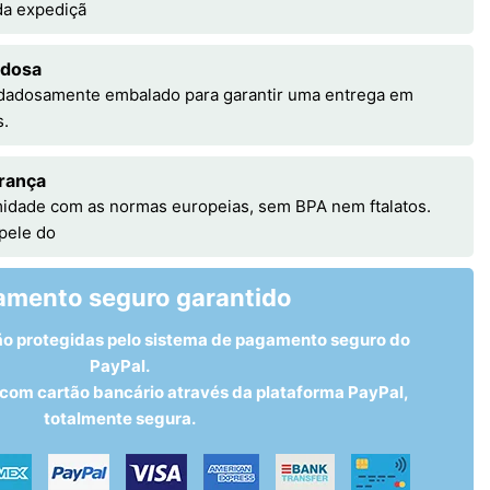
 da expediçã
adosa
idadosamente embalado para garantir uma entrega em
s.
rança
idade com as normas europeias, sem BPA nem ftalatos.
 pele do
amento seguro garantido
ão protegidas pelo sistema de pagamento seguro do
PayPal.
om cartão bancário através da plataforma PayPal,
totalmente segura.