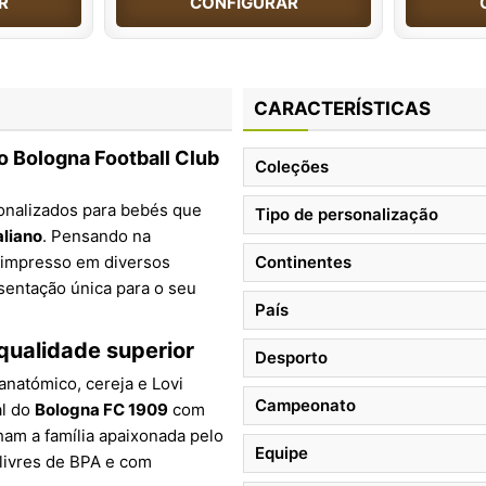
R
CONFIGURAR
CARACTERÍSTICAS
o Bologna Football Club
Coleções
sonalizados para bebés que
Tipo de personalização
liano
. Pensando na
r impresso em diversos
Continentes
sentação única para o seu
País
qualidade superior
Desporto
 anatómico, cereja e Lovi
Campeonato
al do
Bologna FC 1909
com
am a família apaixonada pelo
Equipe
livres de BPA e com