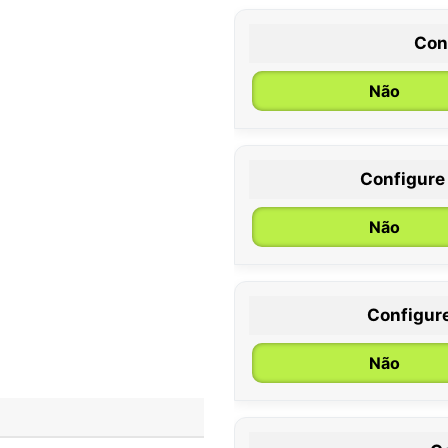
Con
Não
Configure
0 / 6 meses
Não
Configur
Não