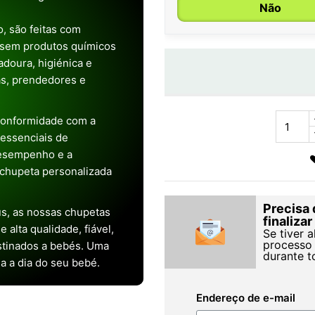
Não
, são feitas com
 sem produtos químicos
doura, higiénica e
as, prendedores e
conformidade com a
s essenciais de
desempenho e a
chupeta personalizada
Precisa 
s, as nossas chupetas
finaliza
alta qualidade, fiável,
Se tiver 
processo 
stinados a bebés. Uma
durante t
ia a dia do seu bebé.
Endereço de e-mail