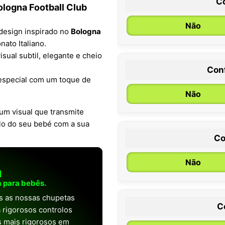
C
ologna Football Club
Não
design inspirado no
Bologna
nato Italiano.
sual subtil, elegante e cheio
Con
0 / 6 meses
s especial com um toque de
Não
 um visual que transmite
ulo do seu bebé com a sua
Co
Não
a
 para bebês.
as as nossas chupetas
C
 rigorosos controlos
os mais rigorosos em