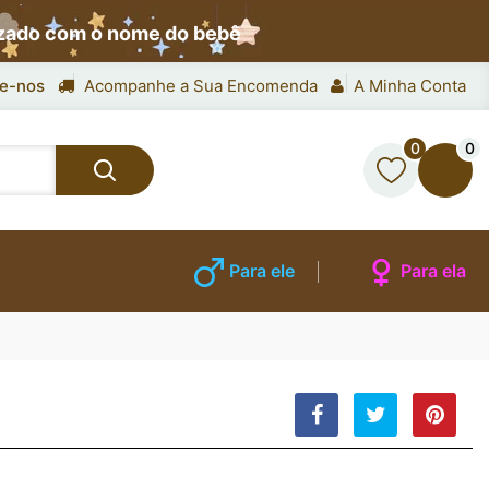
izado com o nome do bebê
e-nos
Acompanhe a Sua Encomenda
A Minha Conta
0
0
Para ele
Para ela