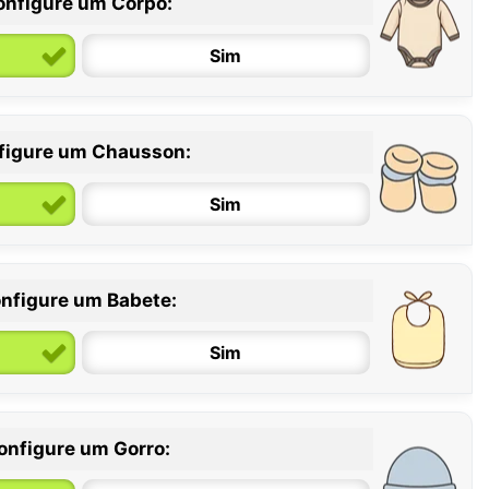
onfigure um Corpo:
Sim
figure um Chausson:
6 / 12 meses
12 / 18 meses
Sim
nfigure um Babete:
Sim
onfigure um Gorro: