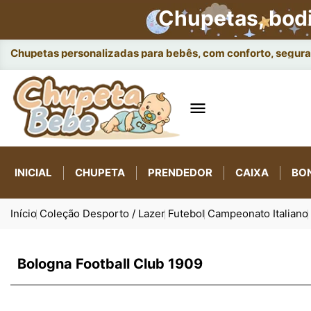
Chupetas, bod
Chupetas personalizadas para bebês, com conforto, seguran

INICIAL
CHUPETA
PRENDEDOR
CAIXA
BO
Início
Coleção Desporto / Lazer
Futebol
Campeonato Italiano
Bologna Football Club 1909