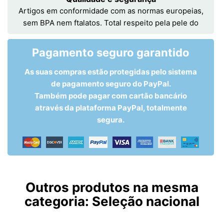
Artigos em conformidade com as normas europeias,
sem BPA nem ftalatos. Total respeito pela pele do
Pagamento seguro garantido
As suas compras estão protegidas pelo sistema
de pagamento seguro do PayPal.
Também pode pagar com cartão bancário
através da plataforma PayPal, totalmente
segura.
Outros produtos na mesma
categoria:
Seleção nacional