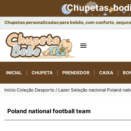
Chupetas, bod
Chupetas personalizadas para bebês, com conforto, seguran

INICIAL
CHUPETA
PRENDEDOR
CAIXA
BO
Início
Coleção Desporto / Lazer
Seleção nacional
Poland nati
Poland national football team