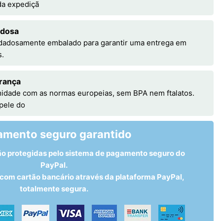
 da expediçã
adosa
idadosamente embalado para garantir uma entrega em
s.
rança
idade com as normas europeias, sem BPA nem ftalatos.
 pele do
amento seguro garantido
ão protegidas pelo sistema de pagamento seguro do
PayPal.
om cartão bancário através da plataforma PayPal,
totalmente segura.