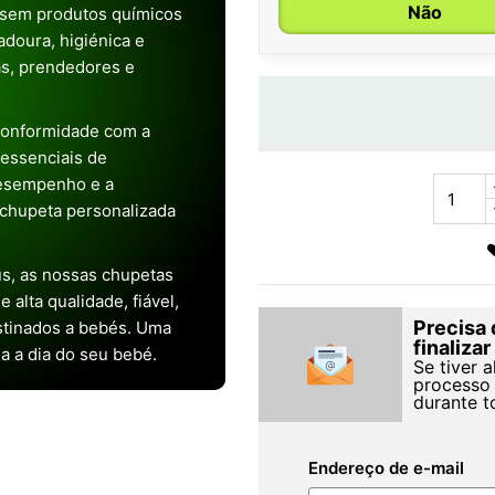
Não
 sem produtos químicos
doura, higiénica e
as, prendedores e
conformidade com a
s essenciais de
desempenho e a
chupeta personalizada
s, as nossas chupetas
alta qualidade, fiável,
Precisa 
stinados a bebés. Uma
finaliza
ia a dia do seu bebé.
Se tiver 
processo 
durante t
Endereço de e-mail