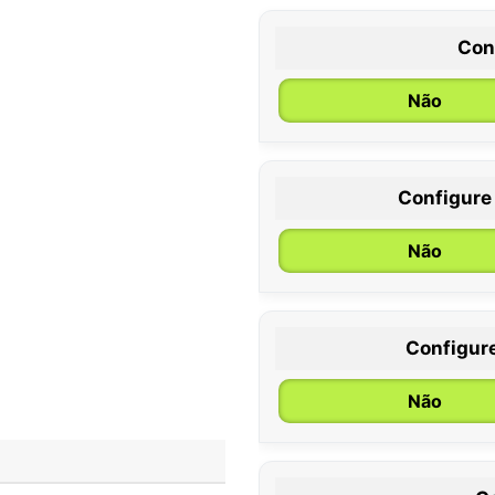
Con
Não
Configure
0 / 6 meses
Não
Configur
Não