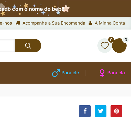
izado com o nome do bebê
e-nos
Acompanhe a Sua Encomenda
A Minha Conta
0
0
Para ele
Para ela