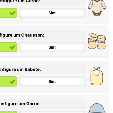
onfigure um Corpo:
Sim
figure um Chausson:
6 / 12 meses
12 / 18 meses
Sim
nfigure um Babete:
Sim
onfigure um Gorro: