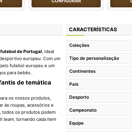
R
CONFIGURAR
CARACTERÍSTICAS
Coleções
 futebol de Portugal
, ideal
Tipo de personalização
to desportivo europeu. Com um
 pelo futebol europeu e um
Continentes
gos para bebés.
antis de temática
País
Desporto
ara os nossos produtos,
ar às roupas, acessórios e
Campeonato
a, todos os produtos podem
ll team
, tornando cada item
Equipe