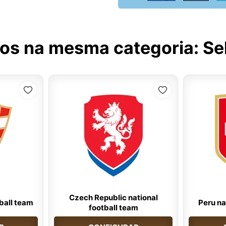
tos na mesma categoria:
Se
Czech Republic national
tball team
Peru na
football team