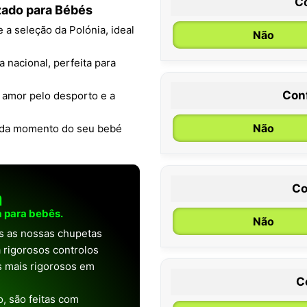
C
zado para Bébés
 a seleção da Polónia, ideal
Não
a nacional, perfeita para
Con
 amor pelo desporto e a
0 / 6 meses
Não
ada momento do seu bebé
Co
a
 para bebês.
Não
as as nossas chupetas
 rigorosos controlos
os mais rigorosos em
C
, são feitas com