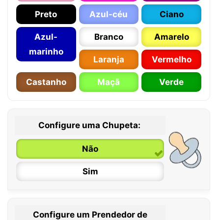
Preto
Azul-céu
Ciano
Azul-
Branco
Amarelo
marinho
Laranja
Vermelho
Castanho
Maçã
Verde
Configure uma Chupeta:
Não
Sim
Configure um Prendedor de