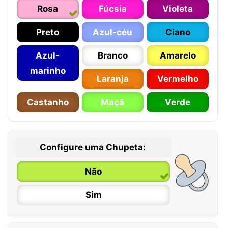
Rosa
Fúcsia
Violeta
Preto
Azul-céu
Ciano
Azul-
Branco
Amarelo
marinho
Laranja
Vermelho
Castanho
Maçã
Verde
Configure uma Chupeta:
Não
Sim