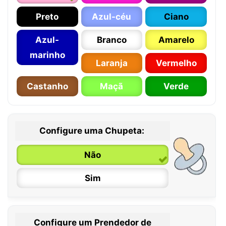
Preto
Azul-céu
Ciano
Azul-
Branco
Amarelo
marinho
Laranja
Vermelho
Castanho
Maçã
Verde
Configure uma Chupeta:
Não
Sim
Configure um Prendedor de