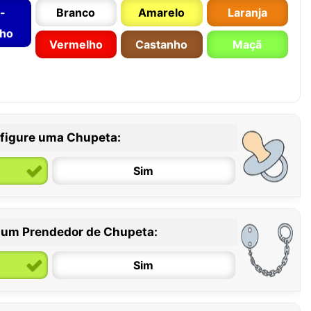
-
Branco
Amarelo
Laranja
nho
Vermelho
Castanho
Maçã
figure uma Chupeta:
Sim
 um Prendedor de Chupeta:
6 / 36 meses
Sim