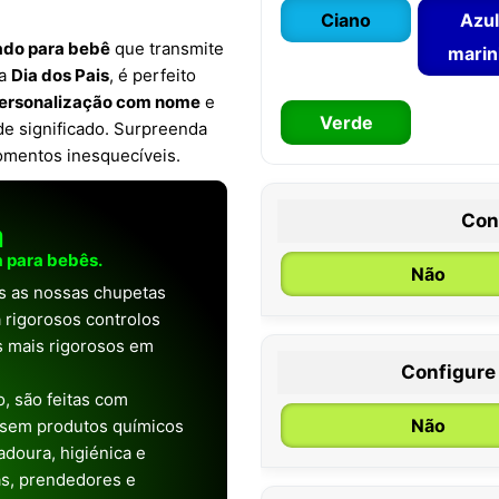
Ciano
Azul
zado para bebê
que transmite
mari
ra
Dia dos Pais
, é perfeito
ersonalização com nome
e
Verde
e significado. Surpreenda
omentos inesquecíveis.
Con
a
 para bebês.
Não
as as nossas chupetas
 rigorosos controlos
os mais rigorosos em
Configure
0 / 6 meses
, são feitas com
Não
 sem produtos químicos
doura, higiénica e
as, prendedores e