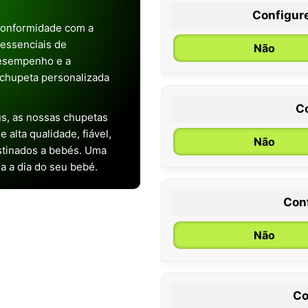
Configur
conformidade com a
s essenciais de
Não
desempenho e a
chupeta personalizada
C
s, as nossas chupetas
alta qualidade, fiável,
Não
stinados a bebés. Uma
ia a dia do seu bebé.
Con
0 / 6 meses
Não
Co