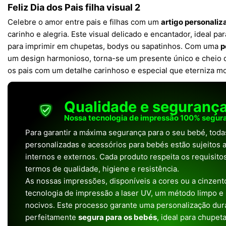
Feliz Dia dos Pais filha visual 2
Celebre o amor entre pais e filhas com um
artigo personali
carinho e alegria. Este visual delicado e encantador, ideal pa
para imprimir em chupetas, bodys ou sapatinhos. Com uma
p
um design harmonioso, torna-se um presente único e cheio d
os pais com um detalhe carinhoso e especial que eterniza m
Qualidade e seguranç
Nossa tecnologia de impressão 100% segura
Para garantir a máxima segurança para o seu bebé, tod
personalizadas e acessórios para bebés estão sujeitos a
internos e externos. Cada produto respeita os requisit
termos de qualidade, higiene e resistência.
As nossas impressões, disponíveis a cores ou a cinzento
tecnologia de impressão a laser UV, um método limpo e
nocivos. Este processo garante uma personalização dura
perfeitamente
segura para os bebés
, ideal para chupet