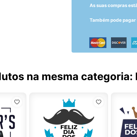
As suas compras est
Também pode pagar c
dutos na mesma categoria: