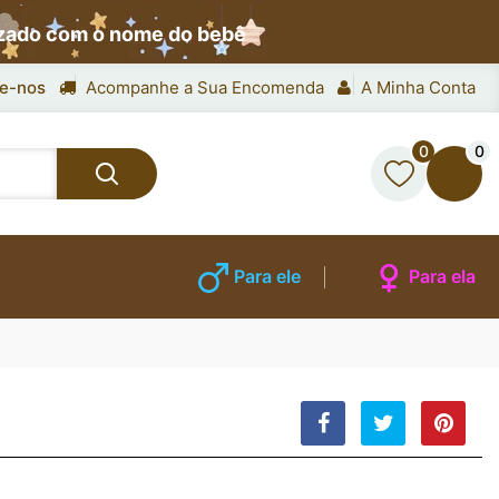
izado com o nome do bebê
e-nos
Acompanhe a Sua Encomenda
A Minha Conta
0
0
Para ele
Para ela