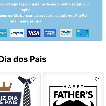
ão protegidas pelo sistema de pagamento seguro do
PayPal.
om cartão bancário através da plataforma PayPal,
totalmente segura.
Dia dos Pais