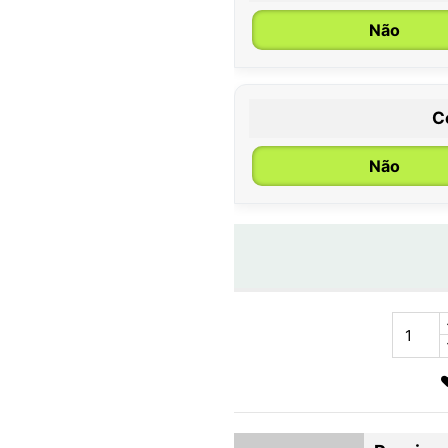
Não
C
Não