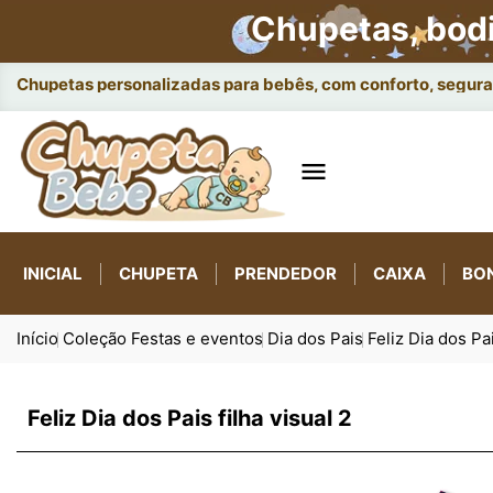
Chupetas, bod
Chupetas personalizadas para bebês, com conforto, seguran

INICIAL
CHUPETA
PRENDEDOR
CAIXA
BO
Início
Coleção Festas e eventos
Dia dos Pais
Feliz Dia dos Pai
Feliz Dia dos Pais filha visual 2