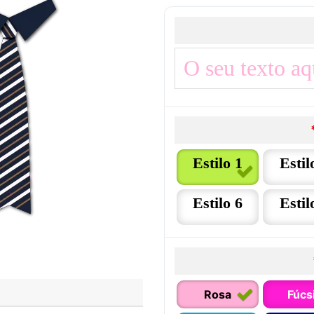
Estilo 1
Estil
Estilo 6
Estil
Rosa
Fúcs