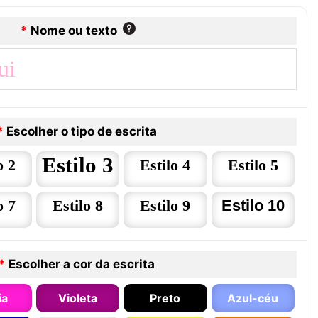
*
Nome ou texto
*
Escolher o tipo de escrita
Estilo 3
o 2
Estilo 4
Estilo 5
o 7
Estilo 8
Estilo 9
Estilo 10
*
Escolher a cor da escrita
ia
Violeta
Preto
Azul-céu