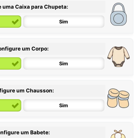
e uma Caixa para Chupeta:
Sim
onfigure um Corpo:
Sim
figure um Chausson:
6 / 12 meses
12 / 18 meses
Sim
nfigure um Babete: