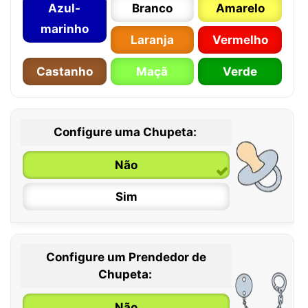
Azul-
Branco
Amarelo
marinho
Laranja
Vermelho
Castanho
Maçã
Verde
Configure uma Chupeta:
Não
Sim
Configure um Prendedor de
0 / 6 meses
Chupeta:
6 / 36 meses
Não