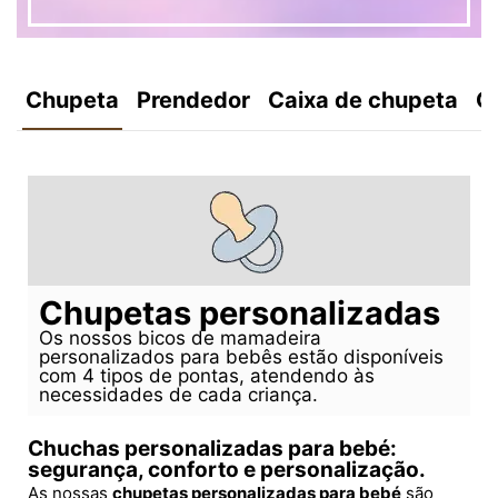
Chupeta
Prendedor
Caixa de chupeta
C
Chupetas personalizadas
Os nossos bicos de mamadeira
personalizados para bebês estão disponíveis
com 4 tipos de pontas, atendendo às
necessidades de cada criança.
Chuchas personalizadas para bebé:
segurança, conforto e personalização.
As nossas
chupetas personalizadas para bebé
são