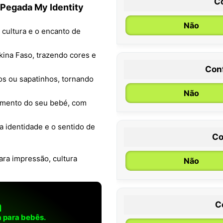
C
 Pegada My Identity
Não
a cultura e o encanto de
rkina Faso, trazendo cores e
Con
0 / 6 meses
os ou sapatinhos, tornando
Não
cimento do seu bebé, com
 identidade e o sentido de
Co
ara impressão, cultura
Não
a
C
 para bebês.