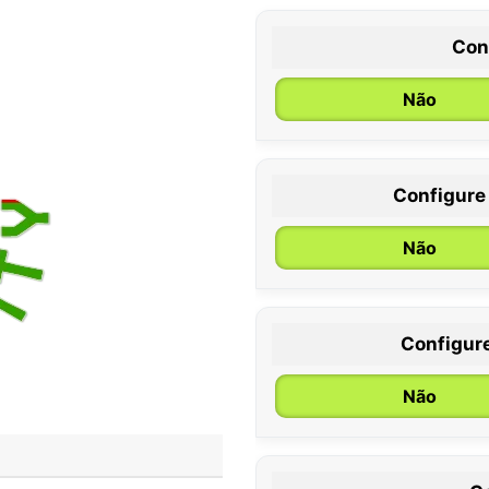
Con
Não
Configure
0 / 6 meses
Não
Configur
Não