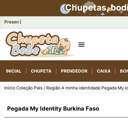
Chupetas, bod
Presentes de nasciment

INICIAL
CHUPETA
PRENDEDOR
CAIXA
BO
Início
Coleção País / Região
A minha identidade
Pegada My Id
Pegada My Identity Burkina Faso