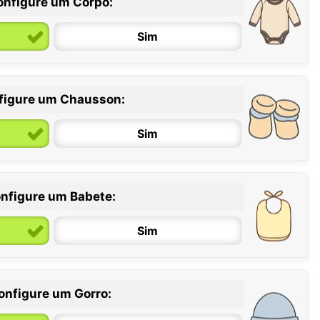
onfigure um Corpo:
Sim
figure um Chausson:
6 / 12 meses
12 / 18 meses
Sim
nfigure um Babete:
Sim
onfigure um Gorro: