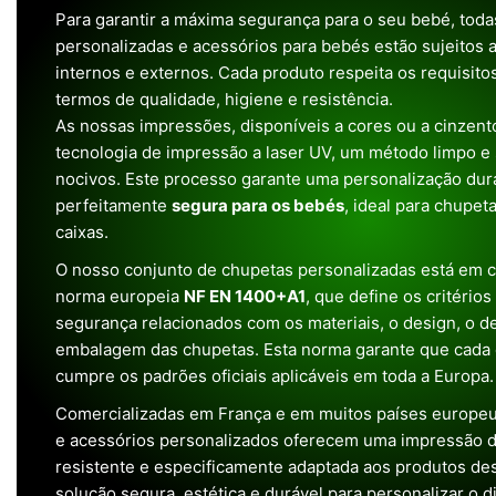
Para garantir a máxima segurança para o seu bebé, tod
personalizadas e acessórios para bebés estão sujeitos a
internos e externos. Cada produto respeita os requisit
termos de qualidade, higiene e resistência.
As nossas impressões, disponíveis a cores ou a cinzento
tecnologia de impressão a laser UV, um método limpo e
nocivos. Este processo garante uma personalização dura
perfeitamente
segura para os bebés
, ideal para chupet
caixas.
O nosso conjunto de chupetas personalizadas está em 
norma europeia
NF EN 1400+A1
, que define os critério
segurança relacionados com os materiais, o design, o 
embalagem das chupetas. Esta norma garante que cada 
cumpre os padrões oficiais aplicáveis em toda a Europa.
Comercializadas em França e em muitos países europeu
e acessórios personalizados oferecem uma impressão de 
resistente e especificamente adaptada aos produtos de
solução segura, estética e durável para personalizar o d