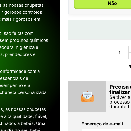
Não
as as nossas chupetas
 rigorosos controlos
os mais rigorosos em
, são feitas com
 sem produtos químicos
doura, higiénica e
as, prendedores e
conformidade com a
s essenciais de
desempenho e a
Precisa 
finaliza
chupeta personalizada
Se tiver 
processo 
durante t
s, as nossas chupetas
alta qualidade, fiável,
stinados a bebés. Uma
Endereço de e-mail
ia a dia do seu bebé.