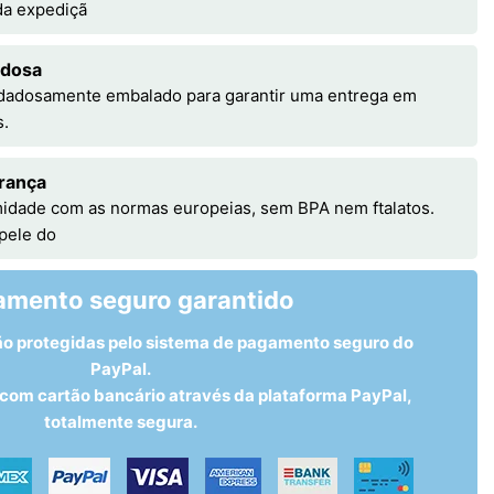
 da expediçã
adosa
idadosamente embalado para garantir uma entrega em
s.
rança
idade com as normas europeias, sem BPA nem ftalatos.
 pele do
amento seguro garantido
ão protegidas pelo sistema de pagamento seguro do
PayPal.
om cartão bancário através da plataforma PayPal,
totalmente segura.