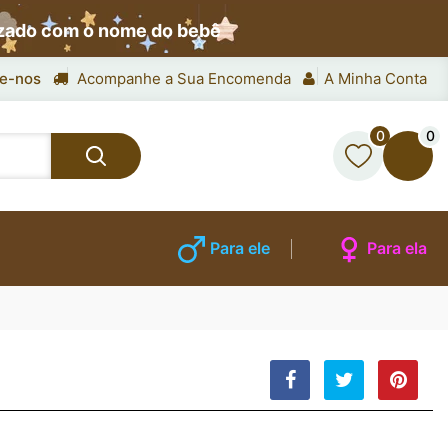
izado com o nome do bebê
e-nos
Acompanhe a Sua Encomenda
A Minha Conta
0
0
Para ele
Para ela