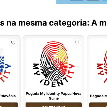
s na mesma categoria:
A m
Pegada My Identity Papua Nova
Eslovênia
Pegada My
Guiné