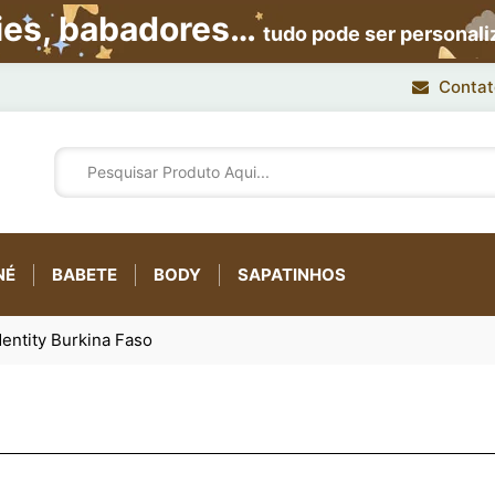
ies, babadores…
tudo pode ser personal
Contat
NÉ
BABETE
BODY
SAPATINHOS
entity Burkina Faso