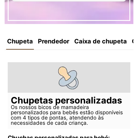
Chupeta
Prendedor
Caixa de chupeta
C
Chupetas personalizadas
Os nossos bicos de mamadeira
personalizados para bebês estão disponíveis
com 4 tipos de pontas, atendendo às
necessidades de cada criança.
Chuchas personalizadas para bebé: