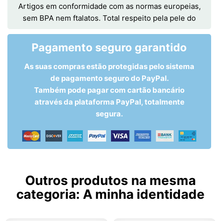
Artigos em conformidade com as normas europeias,
sem BPA nem ftalatos. Total respeito pela pele do
Pagamento seguro garantido
As suas compras estão protegidas pelo sistema
de pagamento seguro do PayPal.
Também pode pagar com cartão bancário
através da plataforma PayPal, totalmente
segura.
Outros produtos na mesma
categoria:
A minha identidade