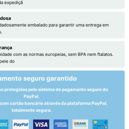
 da expediçã
adosa
idadosamente embalado para garantir uma entrega em
s.
rança
idade com as normas europeias, sem BPA nem ftalatos.
 pele do
amento seguro garantido
ão protegidas pelo sistema de pagamento seguro do
PayPal.
om cartão bancário através da plataforma PayPal,
totalmente segura.