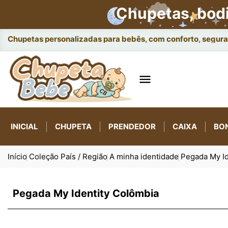
Chupetas, bod
Chupetas personalizadas para bebês, com conforto, seguran

INICIAL
CHUPETA
PRENDEDOR
CAIXA
BO
Início
Coleção País / Região
A minha identidade
Pegada My Id
Pegada My Identity Colômbia