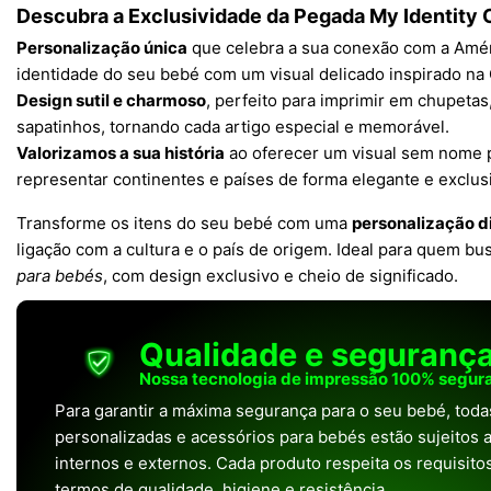
Descubra a Exclusividade da Pegada My Identity
Personalização única
que celebra a sua conexão com a Amér
identidade do seu bebé com um visual delicado inspirado na
Design sutil e charmoso
, perfeito para imprimir em chupetas
sapatinhos, tornando cada artigo especial e memorável.
Valorizamos a sua história
ao oferecer um visual sem nome 
representar continentes e países de forma elegante e exclus
Transforme os itens do seu bebé com uma
personalização d
ligação com a cultura e o país de origem. Ideal para quem bu
para bebés
, com design exclusivo e cheio de significado.
Qualidade e seguranç
Nossa tecnologia de impressão 100% segura
Para garantir a máxima segurança para o seu bebé, tod
personalizadas e acessórios para bebés estão sujeitos a
internos e externos. Cada produto respeita os requisit
termos de qualidade, higiene e resistência.