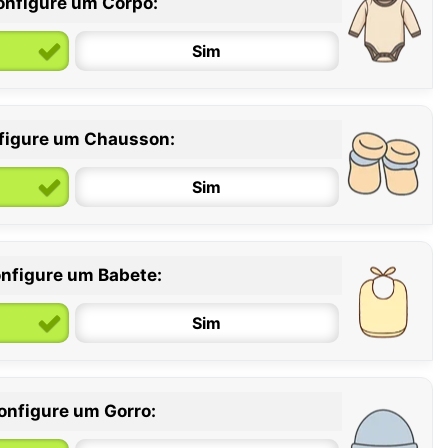
onfigure um Corpo:
Sim
figure um Chausson:
6 / 12 meses
12 / 18 meses
Sim
nfigure um Babete:
Sim
onfigure um Gorro: