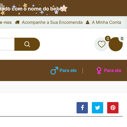
izado com o nome do bebê
e-nos
Acompanhe a Sua Encomenda
A Minha Conta
0
0
Para ele
Para ela