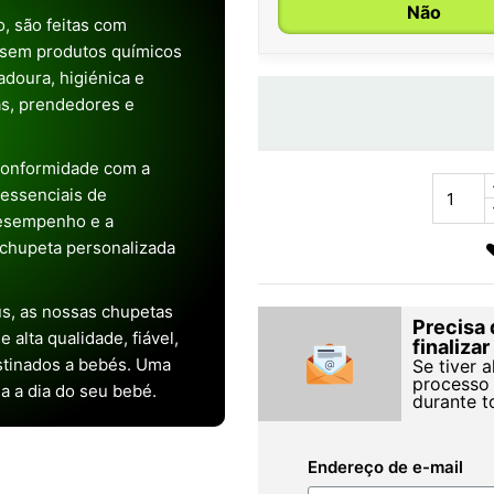
Não
, são feitas com
 sem produtos químicos
doura, higiénica e
as, prendedores e
conformidade com a
s essenciais de
desempenho e a
chupeta personalizada
s, as nossas chupetas
Precisa 
alta qualidade, fiável,
finaliza
stinados a bebés. Uma
Se tiver 
processo 
ia a dia do seu bebé.
durante t
Endereço de e-mail