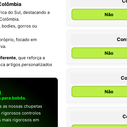
C
 Colômbia
ica do Sul, destacando a
Não
 Colômbia.
, bodies, gorros ou
Con
próprio, focado em
0 / 6 meses
iva.
Não
iferente
, que reforça a
sca artigos
personalizados
Co
a
Não
 para bebês.
as as nossas chupetas
 rigorosos controlos
C
os mais rigorosos em