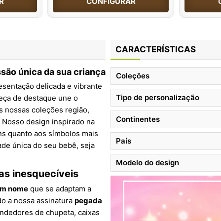
R
CONFIGURAR
CARACTERÍSTICAS
são única da sua criança
Coleções
esentação delicada e vibrante
Tipo de personalização
peça de destaque une o
 nossas coleções região,
Continentes
. Nosso design inspirado na
ns quanto aos símbolos mais
País
ade única do seu bebê, seja
Modelo do design
as inesquecíveis
em nome
que se adaptam a
do a nossa assinatura
pegada
endedores de chupeta, caixas