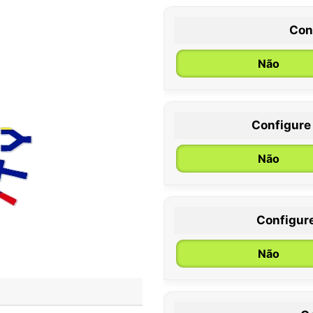
Con
Não
Configure
0 / 6 meses
Não
Configur
Não