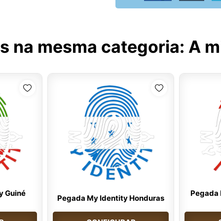
s na mesma categoria:
A m
y Guiné
Pegada M
Pegada My Identity Honduras