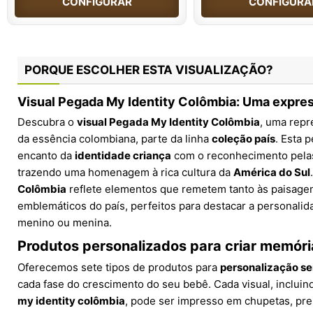
CONFIGURAR
CONFIGURA
PORQUE ESCOLHER ESTA VISUALIZAÇÃO?
Visual Pegada My Identity Colômbia: Uma expres
Descubra o
visual Pegada My Identity Colômbia
, uma repr
da essência colombiana, parte da linha
coleção país
. Esta 
encanto da
identidade criança
com o reconhecimento pelas
trazendo uma homenagem à rica cultura da
América do Sul
Colômbia
reflete elementos que remetem tanto às paisage
emblemáticos do país, perfeitos para destacar a personalid
menino ou menina.
Produtos personalizados para criar memóri
Oferecemos sete tipos de produtos para
personalização s
cada fase do crescimento do seu bebê. Cada visual, incluin
my identity colômbia
, pode ser impresso em chupetas, pr