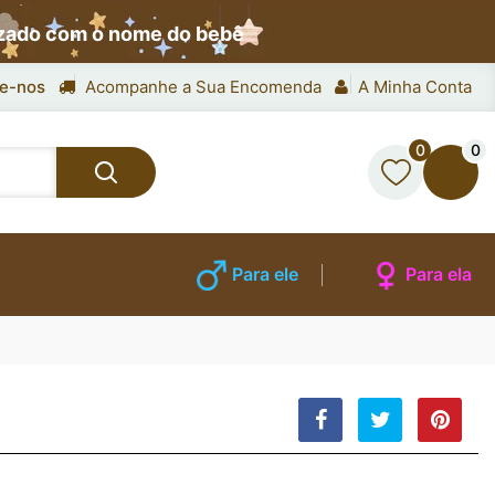
izado com o nome do bebê
e-nos
Acompanhe a Sua Encomenda
A Minha Conta
0
0
Para ele
Para ela