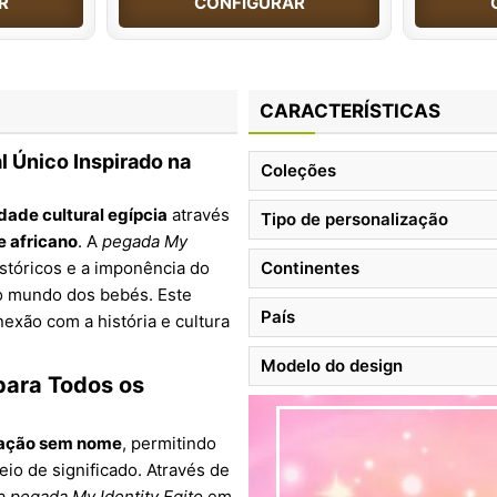
R
CONFIGURAR
CARACTERÍSTICAS
l Único Inspirado na
Coleções
dade cultural egípcia
através
Tipo de personalização
e africano
. A
pegada My
stóricos e a imponência do
Continentes
o mundo dos bebés. Este
País
exão com a história e cultura
Modelo do design
para Todos os
zação sem nome
, permitindo
io de significado. Através de
 a
pegada My Identity Egito
em