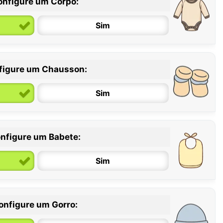
onfigure um Corpo:
Sim
figure um Chausson:
6 / 12 meses
12 / 18 meses
Sim
nfigure um Babete:
Sim
onfigure um Gorro: