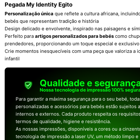
Pegada My Identity Egito
Personalização única
que reflete a cultura africana, incluindo
bebés que representam tradição e história
Design delicado e envolvente, inspirado nas paisagens e sím
Perfeito para
artigos personalizados para bebés
como chupe
prendedores, proporcionando um toque especial e exclusivo
Crie momentos inesquecíveis com uma peça que valoriza a i
infantil
Qualidade e seguranç
Nossa tecnologia de impressão 100% segura
Para garantir a máxima segurança para o seu bebé, tod
personalizadas e acessórios para bebés estão sujeitos a
internos e externos. Cada produto respeita os requisit
termos de qualidade, higiene e resistência.
As nossas impressões, disponíveis a cores ou a cinzento
tecnologia de impressão a laser UV, um método limpo e