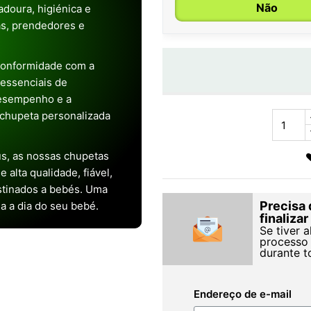
Não
doura, higiénica e
as, prendedores e
conformidade com a
s essenciais de
desempenho e a
chupeta personalizada
s, as nossas chupetas
alta qualidade, fiável,
stinados a bebés. Uma
Precisa 
ia a dia do seu bebé.
finaliza
Se tiver 
processo 
durante t
Endereço de e-mail