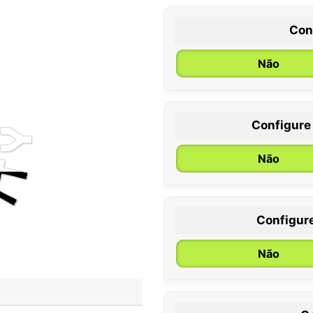
Con
Não
Configure
0 / 6 meses
Não
Configur
Não