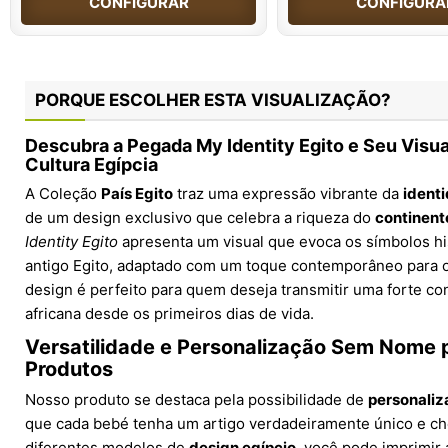
CONFIGURAR
CONFIGURA
PORQUE ESCOLHER ESTA VISUALIZAÇÃO?
Descubra a Pegada My Identity Egito e Seu Visua
Cultura Egípcia
A Coleção
País Egito
traz uma expressão vibrante da
identi
de um design exclusivo que celebra a riqueza do
continent
Identity Egito
apresenta um visual que evoca os símbolos hi
antigo Egito, adaptado com um toque contemporâneo para 
design é perfeito para quem deseja transmitir uma forte con
africana desde os primeiros dias de vida.
Versatilidade e Personalização Sem Nome 
Produtos
Nosso produto se destaca pela possibilidade de
personali
que cada bebé tenha um artigo verdadeiramente único e che
diferentes modelos de
design egípcio
, você pode imprimir