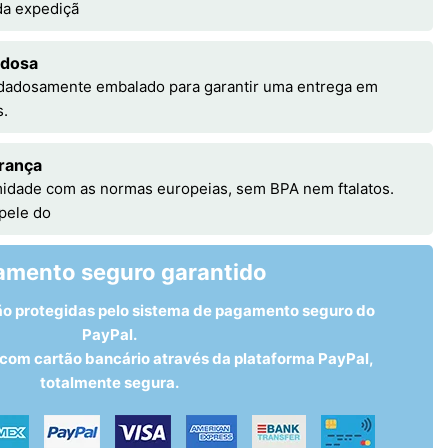
 da expediçã
adosa
idadosamente embalado para garantir uma entrega em
s.
rança
idade com as normas europeias, sem BPA nem ftalatos.
 pele do
amento seguro garantido
ão protegidas pelo sistema de pagamento seguro do
PayPal.
om cartão bancário através da plataforma PayPal,
totalmente segura.