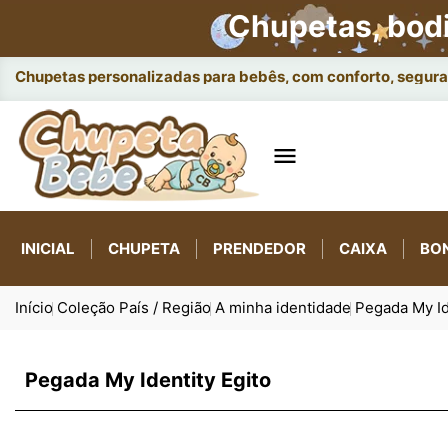
Chupetas, bod
Chupetas personalizadas para bebês, com conforto, seguran

INICIAL
CHUPETA
PRENDEDOR
CAIXA
BO
Início
Coleção País / Região
A minha identidade
Pegada My Id
Pegada My Identity Egito