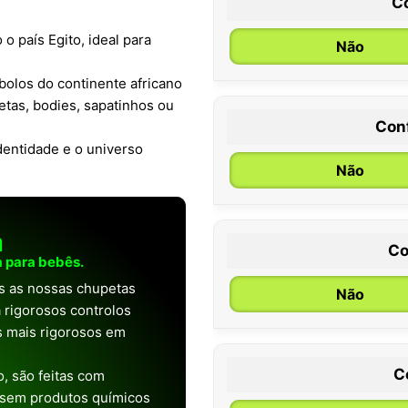
C
 o país Egito, ideal para
Não
bolos do continente africano
tas, bodies, sapatinhos ou
Con
0 / 6 meses
dentidade e o universo
Não
a
Co
 para bebês.
as as nossas chupetas
Não
 rigorosos controlos
os mais rigorosos em
C
, são feitas com
 sem produtos químicos