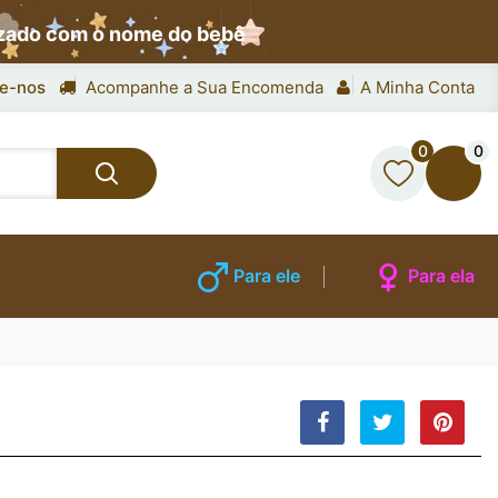
izado com o nome do bebê
e-nos
Acompanhe a Sua Encomenda
A Minha Conta
0
0
Para ele
Para ela