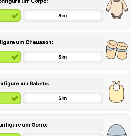
onfigure um Corpo:
Sim
figure um Chausson:
6 / 12 meses
12 / 18 meses
Sim
nfigure um Babete:
Sim
onfigure um Gorro: