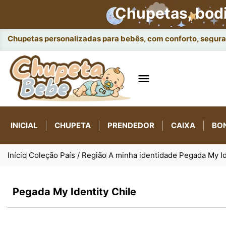
Chupetas, bod
Chupetas personalizadas para bebês, com conforto, seguran

INICIAL
CHUPETA
PRENDEDOR
CAIXA
BO
Início
Coleção País / Região
A minha identidade
Pegada My Id
Pegada My Identity Chile