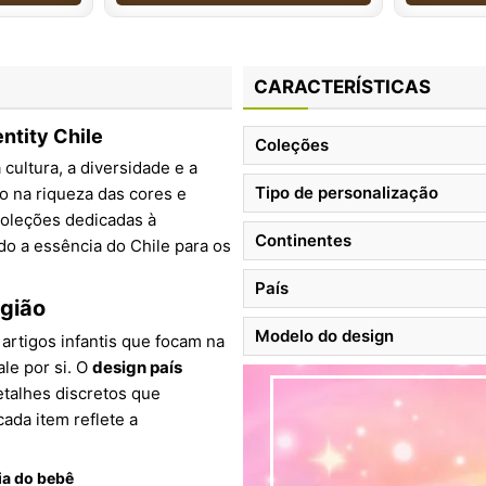
CARACTERÍSTICAS
ntity Chile
Coleções
cultura, a diversidade e a
Tipo de personalização
o na riqueza das cores e
 coleções dedicadas à
Continentes
do a essência do Chile para os
País
egião
Modelo do design
 artigos infantis que focam na
ale por si. O
design país
etalhes discretos que
ada item reflete a
ia do bebê