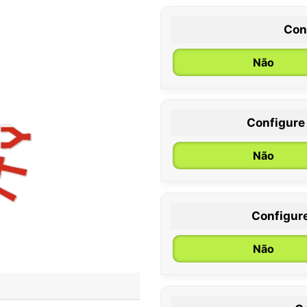
Con
Não
Configure
0 / 6 meses
Não
Configur
Não