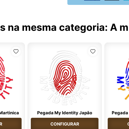
s na mesma categoria:
A m
Martinica
Pegada My Identity Japão
Pegada 
R
CONFIGURAR