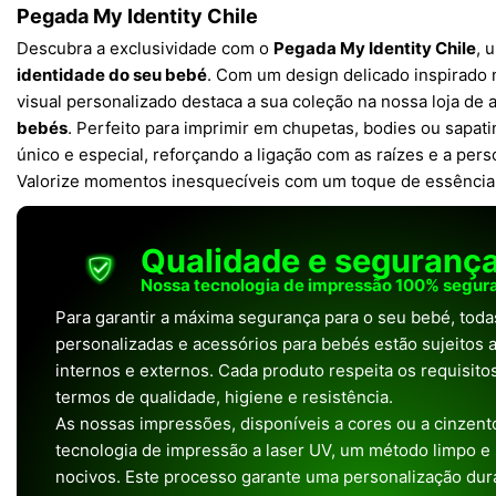
Pegada My Identity Chile
Descubra a exclusividade com o
Pegada My Identity Chile
, 
identidade do seu bebé
. Com um design delicado inspirado 
visual personalizado destaca a sua coleção na nossa loja de 
bebés
. Perfeito para imprimir em chupetas, bodies ou sapat
único e especial, reforçando a ligação com as raízes e a pe
Valorize momentos inesquecíveis com um toque de essência 
Qualidade e seguranç
Nossa tecnologia de impressão 100% segura
Para garantir a máxima segurança para o seu bebé, tod
personalizadas e acessórios para bebés estão sujeitos a
internos e externos. Cada produto respeita os requisit
termos de qualidade, higiene e resistência.
As nossas impressões, disponíveis a cores ou a cinzento
tecnologia de impressão a laser UV, um método limpo e
nocivos. Este processo garante uma personalização dura