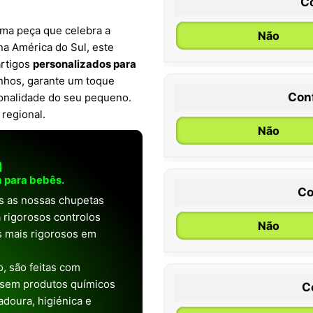
C
uma peça que celebra a
Não
na América do Sul, este
artigos
personalizados para
inhos, garante um toque
Con
rsonalidade do seu pequeno.
0 / 6 meses
regional.
Não
a
 para bebês.
Co
as as nossas chupetas
 rigorosos controlos
Não
os mais rigorosos em
, são feitas com
 sem produtos químicos
C
doura, higiénica e