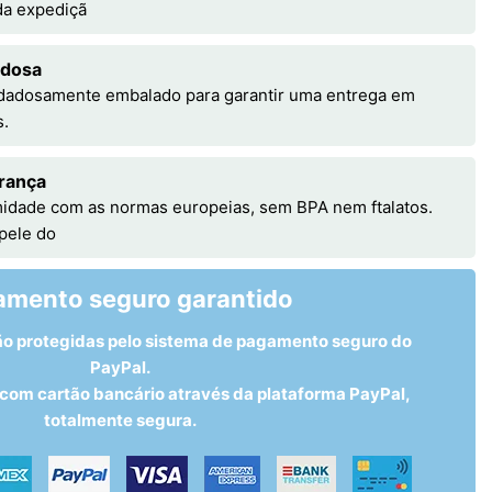
 da expediçã
adosa
idadosamente embalado para garantir uma entrega em
s.
rança
idade com as normas europeias, sem BPA nem ftalatos.
 pele do
amento seguro garantido
ão protegidas pelo sistema de pagamento seguro do
PayPal.
om cartão bancário através da plataforma PayPal,
totalmente segura.