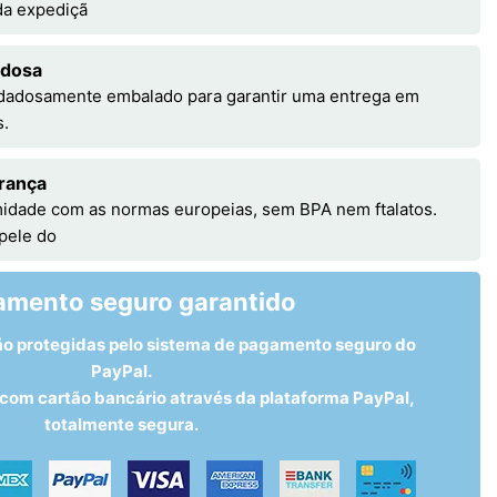
 da expediçã
adosa
idadosamente embalado para garantir uma entrega em
s.
rança
idade com as normas europeias, sem BPA nem ftalatos.
 pele do
amento seguro garantido
ão protegidas pelo sistema de pagamento seguro do
PayPal.
om cartão bancário através da plataforma PayPal,
totalmente segura.