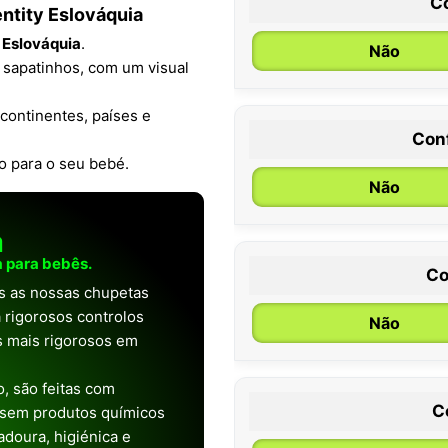
C
ntity Eslováquia
 Eslováquia
.
Não
 sapatinhos, com um visual
continentes, países e
Con
0 / 6 meses
o para o seu bebé.
Não
a
 para bebês.
Co
as as nossas chupetas
 rigorosos controlos
Não
os mais rigorosos em
, são feitas com
C
 sem produtos químicos
doura, higiénica e