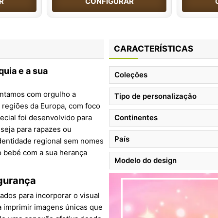
R
CONFIGURAR
CARACTERÍSTICAS
uia e a sua
Coleções
sentamos com orgulho a
Tipo de personalização
s regiões da Europa, com foco
pecial foi desenvolvido para
Continentes
, seja para rapazes ou
País
 identidade regional sem nomes
do bebé com a sua herança
Modelo do design
egurança
dos para incorporar o visual
ra imprimir imagens únicas que