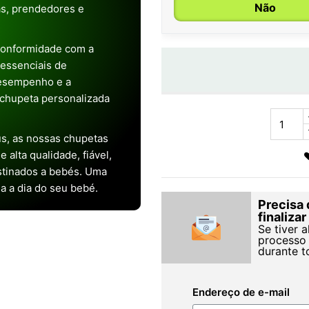
Não
as, prendedores e
conformidade com a
s essenciais de
desempenho e a
chupeta personalizada
s, as nossas chupetas
alta qualidade, fiável,
stinados a bebés. Uma
ia a dia do seu bebé.
Precisa 
finaliza
Se tiver 
processo 
durante t
Endereço de e-mail