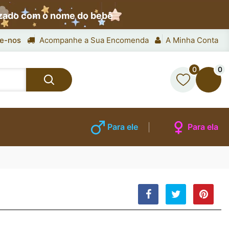
izado com o nome do bebê
e-nos
Acompanhe a Sua Encomenda
A Minha Conta
0
0
Para ele
Para ela