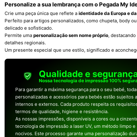
Personalize a sua lembrança com o
Pegada My Ide
Crie uma peça única que reflete a
identidade da Europa e da
Perfeito para artigos personalizados, como chupeta, body ou
delicado e sofisticado.
Permite uma
personalização sem nome próprio
, destacando 
detalhes regionais.
Um presente especial que une estilo, significado e aconcheg
Qualidade e seguranç
Nossa tecnologia de impressão 100% segura
Para garantir a máxima segurança para o seu bebé, tod
personalizadas e acessórios para bebés estão sujeitos a
internos e externos. Cada produto respeita os requisit
termos de qualidade, higiene e resistência.
As nossas impressões, disponíveis a cores ou a cinzento
tecnologia de impressão a laser UV, um método limpo e
nocivos. Este processo garante uma personalização dura