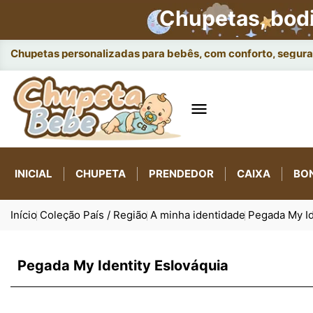
Chupetas, bod
Chupetas personalizadas para bebês, com conforto, seguran

INICIAL
CHUPETA
PRENDEDOR
CAIXA
BO
Início
Coleção País / Região
A minha identidade
Pegada My Id
Pegada My Identity Eslováquia