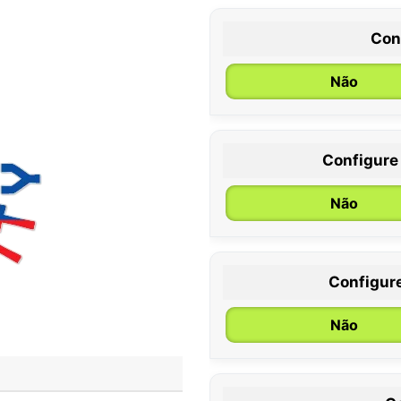
Con
Não
Configure
0 / 6 meses
Não
Configur
Não