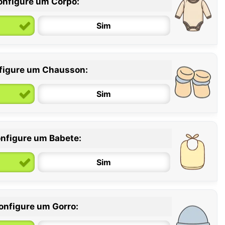
onfigure um Corpo:
Sim
figure um Chausson:
6 / 12 meses
12 / 18 meses
Sim
nfigure um Babete:
Sim
onfigure um Gorro: