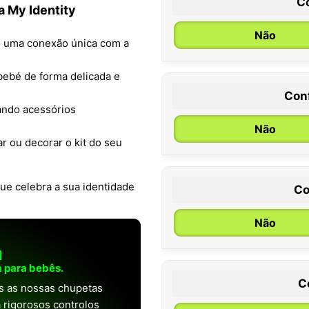
C
 My Identity
Não
o uma conexão única com a
bebé de forma delicada e
Con
0 / 6 meses
iando acessórios
Não
r ou decorar o kit do seu
ue celebra a sua identidade
Co
Não
a
 para bebês.
C
as as nossas chupetas
 rigorosos controlos