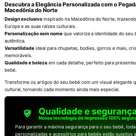
Descubra a Elegância Personalizada com o Pegada
Macedônia do Norte
Design exclusivo
inspirado na Macedônia do Norte, trazend
Europa e as suas raízes culturais.
Personalização sem nome
que valoriza a identidade do seu 
autêntica.
Versatilidade
ideal para chupetas, bodies, gorros e mais, cr
memoráveis.
Qualidade e beleza
em cada detalhe, perfeito para presentea
bebé.
Transforme os artigos do seu bebé com um visual elegante q
cultural, tornando cada momento ainda mais especial.
Qualidade e seguranç
Nossa tecnologia de impressão 100% segura
Para garantir a máxima segurança para o seu bebé, tod
personalizadas e acessórios para bebés estão sujeitos a