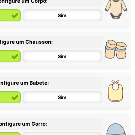
onfigure um Corpo:
Sim
figure um Chausson:
6 / 12 meses
12 / 18 meses
Sim
nfigure um Babete:
Sim
onfigure um Gorro: