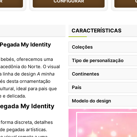
R
CONFIGURAR
CARACTERÍSTICAS
 Pegada My Identity
Coleções
ra bebés, oferecemos uma
Tipo de personalização
Macedônia do Norte. O visual
a linha de design
A minha
Continentes
avés desta ornamentação
País
ltural, ideal para pais que
 e delicada.
Modelo do design
 Pegada My Identity
 forma discreta, detalhes
de pegadas artísticas.
 o visual remeta a uma