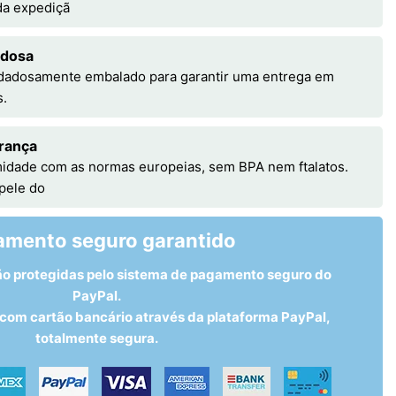
 da expediçã
adosa
idadosamente embalado para garantir uma entrega em
s.
rança
idade com as normas europeias, sem BPA nem ftalatos.
 pele do
amento seguro garantido
ão protegidas pelo sistema de pagamento seguro do
PayPal.
om cartão bancário através da plataforma PayPal,
totalmente segura.