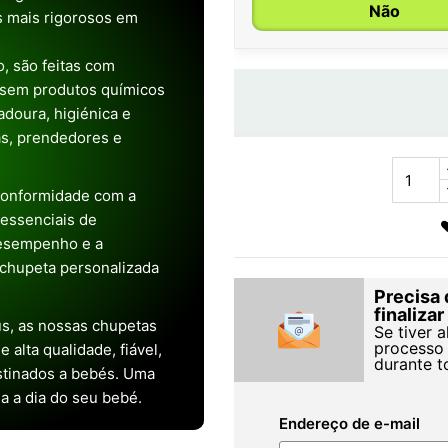
Não
os mais rigorosos em
, são feitas com
 sem produtos químicos
doura, higiénica e
as, prendedores e
conformidade com a
s essenciais de
desempenho e a
chupeta personalizada
Precisa 
finaliza
s, as nossas chupetas
Se tiver 
processo 
alta qualidade, fiável,
durante t
stinados a bebés. Uma
ia a dia do seu bebé.
Endereço de e-mail