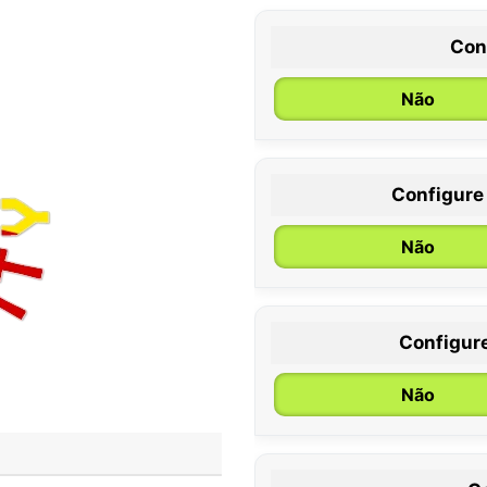
Con
Não
Configure
0 / 6 meses
Não
Configur
Não