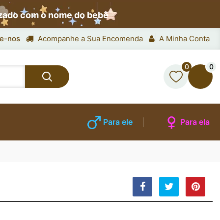
izado com o nome do bebê
e-nos
Acompanhe a Sua Encomenda
A Minha Conta
0
0
Para ele
Para ela