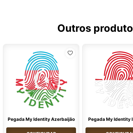
Outros produto
Pegada My Identity Azerbaijão
Pegada My Identity 