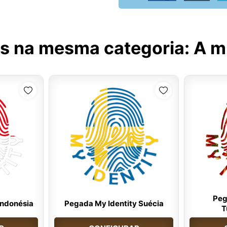
s na mesma categoria:
A m
Peg
Indonésia
Pegada My Identity Suécia
T