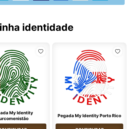
inha identidade
ada My Identity
Pegada My Identity Porto Rico
urcomenistão