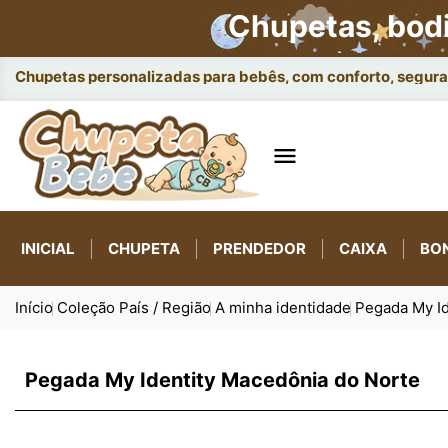
Chupetas, bod
Chupetas personalizadas para bebês, com conforto, seguran

INICIAL
CHUPETA
PRENDEDOR
CAIXA
BO
Início
Coleção País / Região
A minha identidade
Pegada My Id
Pegada My Identity Macedônia do Norte