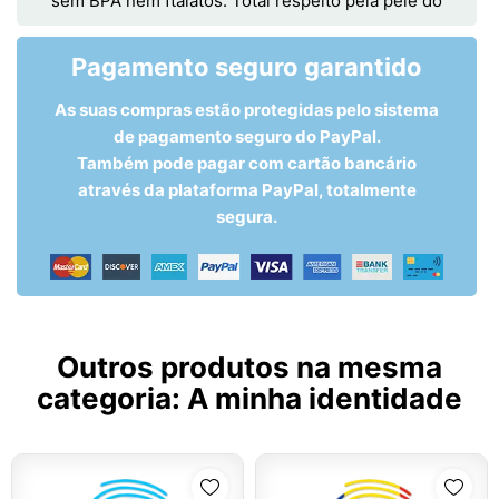
sem BPA nem ftalatos. Total respeito pela pele do
Pagamento seguro garantido
As suas compras estão protegidas pelo sistema
de pagamento seguro do PayPal.
Também pode pagar com cartão bancário
através da plataforma PayPal, totalmente
segura.
Outros produtos na mesma
categoria:
A minha identidade