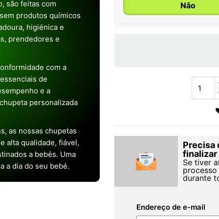
, são feitas com
Não
 sem produtos químicos
doura, higiénica e
as, prendedores e
conformidade com a
s essenciais de
desempenho e a
chupeta personalizada
s, as nossas chupetas
alta qualidade, fiável,
Precisa 
finaliza
stinados a bebés. Uma
Se tiver 
ia a dia do seu bebé.
processo 
durante t
Endereço de e-mail