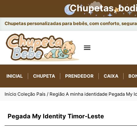
Chupetas, bod
Chupetas personalizadas para bebês, com conforto, seguran

INICIAL
CHUPETA
PRENDEDOR
CAIXA
BO
Início
Coleção País / Região
A minha identidade
Pegada My Id
Pegada My Identity Timor-Leste