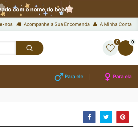
izado com o nome do bebê
e-nos
Acompanhe a Sua Encomenda
A Minha Conta
0
0
Para ele
Para ela