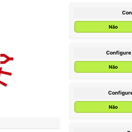
Con
Não
Configure
0 / 6 meses
Não
Configur
Não