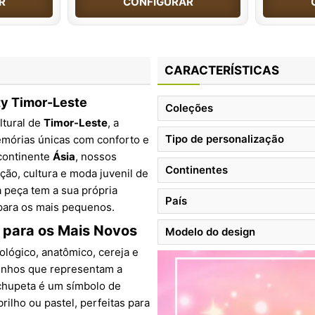
R
CONFIGURAR
CARACTERÍSTICAS
ty Timor-Leste
Coleções
ltural de
Timor-Leste
, a
Tipo de personalização
memórias únicas com conforto e
continente
Ásia
, nossos
Continentes
ção, cultura e moda juvenil de
a peça tem a sua própria
País
 para os mais pequenos.
 para os Mais Novos
Modelo do design
iológico, anatômico, cereja e
enhos que representam a
 chupeta é um símbolo de
ilho ou pastel, perfeitas para