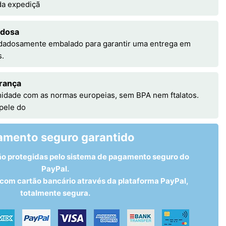
 da expediçã
adosa
idadosamente embalado para garantir uma entrega em
s.
rança
idade com as normas europeias, sem BPA nem ftalatos.
 pele do
amento seguro garantido
ão protegidas pelo sistema de pagamento seguro do
PayPal.
om cartão bancário através da plataforma PayPal,
totalmente segura.