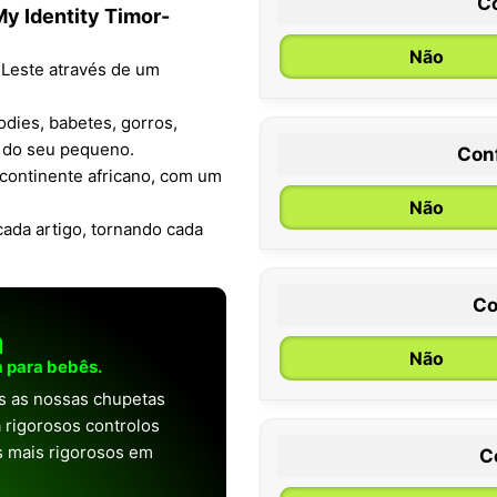
C
y Identity Timor-
Não
-Leste através de um
odies, babetes, gorros,
a do seu pequeno.
Con
0 / 6 meses
o continente africano, com um
Não
ada artigo, tornando cada
Co
a
Não
 para bebês.
as as nossas chupetas
 rigorosos controlos
os mais rigorosos em
C