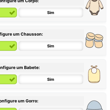
onfigure um Corpo:
Sim
figure um Chausson:
6 / 12 meses
12 / 18 meses
Sim
nfigure um Babete:
Sim
onfigure um Gorro: