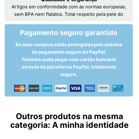
Artigos em conformidade com as normas europeias,
sem BPA nem ftalatos. Total respeito pela pele do
Pagamento seguro garantido
As suas compras estão protegidas pelo sistema
de pagamento seguro do PayPal.
Também pode pagar com cartão bancário
através da plataforma PayPal, totalmente
segura.
Outros produtos na mesma
categoria:
A minha identidade