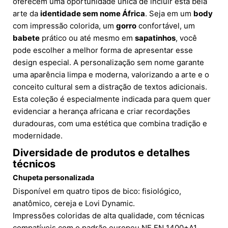
oferecem uma oportunidade única de incluir esta bela
arte da
identidade sem nome África
. Seja em um
body
com impressão colorida, um
gorro
confortável, um
babete
prático ou até mesmo em
sapatinhos
, você
pode escolher a melhor forma de apresentar esse
design especial. A personalização sem nome garante
uma aparência limpa e moderna, valorizando a arte e o
conceito cultural sem a distração de textos adicionais.
Esta coleção é especialmente indicada para quem quer
evidenciar a herança africana e criar recordações
duradouras, com uma estética que combina tradição e
modernidade.
Diversidade de produtos e detalhes
técnicos
Chupeta personalizada
Disponível em quatro tipos de bico: fisiológico,
anatômico, cereja e Lovi Dynamic.
Impressões coloridas de alta qualidade, com técnicas
compatíveis com o padrão europeu NF EN 1400+A1.