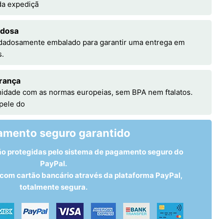
 da expediçã
adosa
idadosamente embalado para garantir uma entrega em
s.
rança
idade com as normas europeias, sem BPA nem ftalatos.
 pele do
amento seguro garantido
ão protegidas pelo sistema de pagamento seguro do
PayPal.
om cartão bancário através da plataforma PayPal,
totalmente segura.