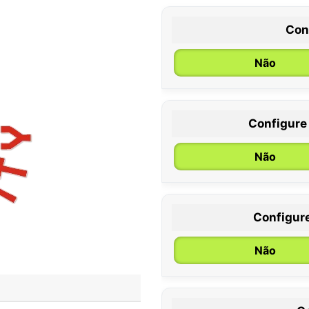
Con
Não
Configure
0 / 6 meses
Não
Configur
Não