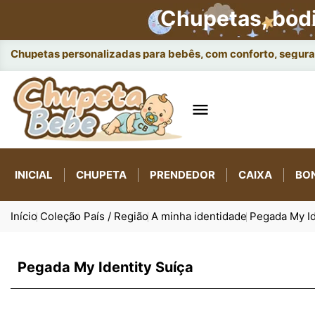
Chupetas, bod
Chupetas personalizadas para bebês, com conforto, seguran

INICIAL
CHUPETA
PRENDEDOR
CAIXA
BO
Início
Coleção País / Região
A minha identidade
Pegada My Id
Pegada My Identity Suíça