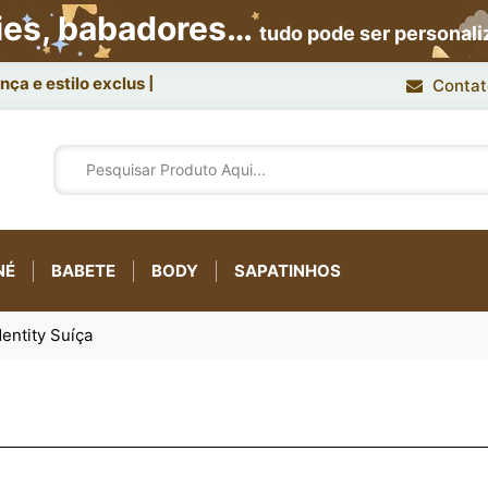
ies, babadores…
tudo pode ser personal
ça e estilo exclusivo.
Contat
NÉ
BABETE
BODY
SAPATINHOS
entity Suíça