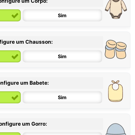
onfigure um Corpo:
Sim
figure um Chausson:
6 / 12 meses
12 / 18 meses
Sim
nfigure um Babete:
Sim
onfigure um Gorro: