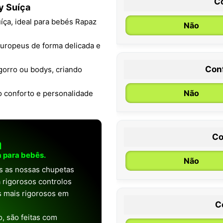
C
y Suíça
íça, ideal para bebés Rapaz
Não
europeus de forma delicada e
Con
orro ou bodys, criando
0 / 6 meses
Não
do conforto e personalidade
Co
a
 para bebês.
Não
as as nossas chupetas
 rigorosos controlos
os mais rigorosos em
C
, são feitas com