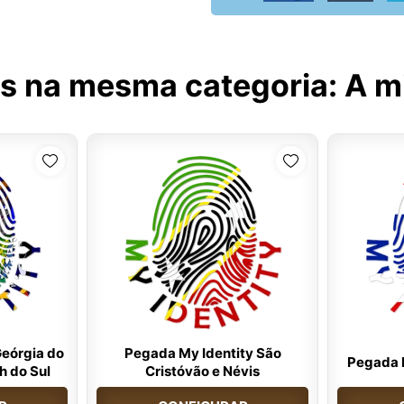
s na mesma categoria:
A m
Geórgia do
Pegada My Identity São
Pegada M
h do Sul
Cristóvão e Névis