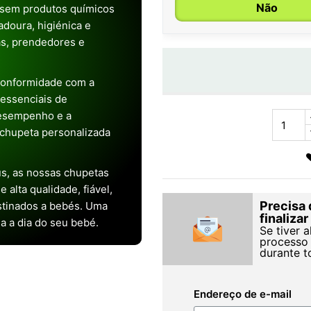
Não
 sem produtos químicos
doura, higiénica e
as, prendedores e
conformidade com a
s essenciais de
desempenho e a
chupeta personalizada
s, as nossas chupetas
alta qualidade, fiável,
Precisa 
stinados a bebés. Uma
finaliza
ia a dia do seu bebé.
Se tiver 
processo 
durante t
Endereço de e-mail