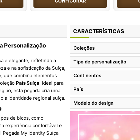
R
CONFIGURAR
CARACTERÍSTICAS
ua Personalização
Coleções
a e elegante, refletindo a
Tipo de personalização
eza e na sofisticação da Suíça,
e, que combina elementos
Continentes
coleção
País Suíça
. Ideal para
País
gião, esta pegada cria uma
o a identidade regional suíça.
Modelo do design
o
ipos de bicos, como
ma experiência confortável e
l Pegada My Identity Suíça