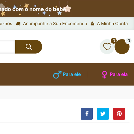
izado com o nome do bebê
e-nos
Acompanhe a Sua Encomenda
A Minha Conta
0
0
Para ele
Para ela