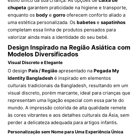
estilo único da sua criança. As opções de
caixa de
chupeta
garantem praticidade na higiene e transporte,
enquanto os
body
e
gorro
oferecem conforto aliado a
uma estética personalizada. Os
babetes
e
sapatinhos
completam essa linha de produtos pensados para
valorizar ainda mais a identidade do seu bebé.
Design Inspirado na Região Asiática com
Modelos Diversificados
Visual Discreto e Elegante
O design
País / Região
apresentado na
Pegada My
Identity Bangladesh
é inspirado em elementos
culturais tradicionais da Bangladesh, resultando em um
visual discreto, porém marcante, ideal para crianças que
representam uma ligação especial com essa parte do
mundo. A impressão colorida de alta qualidade remete
às cores vibrantes e aos detalhes culturais da Ásia, sem
perder a delicateza adequada para artigos infantis.
Personalização sem Nome para Uma Experiência Única