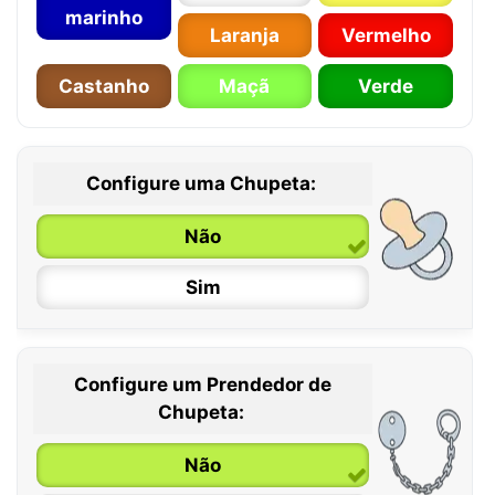
marinho
Laranja
Vermelho
Castanho
Maçã
Verde
Configure uma Chupeta:
Não
Sim
Configure um Prendedor de
0 / 6 meses
Chupeta:
6 / 36 meses
Não