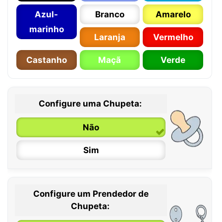
Azul-
Branco
Amarelo
marinho
Laranja
Vermelho
Castanho
Maçã
Verde
Configure uma Chupeta:
Não
Sim
Configure um Prendedor de
0 / 6 meses
Chupeta: