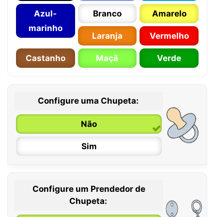
Azul-
Branco
Amarelo
marinho
Laranja
Vermelho
Castanho
Maçã
Verde
Configure uma Chupeta:
Não
Sim
Configure um Prendedor de
0 / 6 meses
Chupeta: