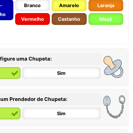
-
Branco
Amarelo
Laranja
nho
Vermelho
Castanho
Maçã
figure uma Chupeta:
Sim
 um Prendedor de Chupeta:
6 / 36 meses
Sim