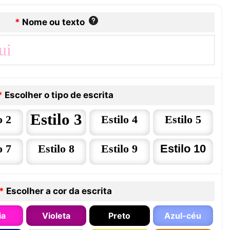
*
Nome ou texto
*
Escolher o tipo de escrita
Estilo 3
o 2
Estilo 4
Estilo 5
o 7
Estilo 8
Estilo 9
Estilo 10
*
Escolher a cor da escrita
ia
Violeta
Preto
Azul-céu