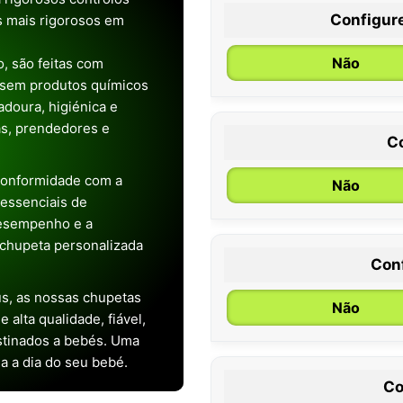
Configur
os mais rigorosos em
Não
, são feitas com
 sem produtos químicos
doura, higiénica e
as, prendedores e
C
conformidade com a
Não
s essenciais de
desempenho e a
chupeta personalizada
Con
0 / 6 meses
s, as nossas chupetas
Não
alta qualidade, fiável,
stinados a bebés. Uma
ia a dia do seu bebé.
Co