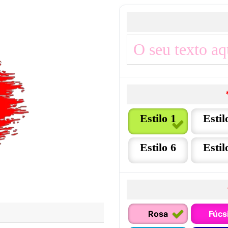
Estilo 1
Estil
Estilo 6
Estil
Rosa
Fúcs