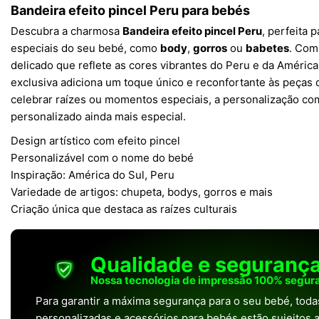
Bandeira efeito pincel Peru para bebés
Descubra a charmosa
Bandeira efeito pincel Peru
, perfeita 
especiais do seu bebé, como
body
,
gorros
ou
babetes
. Com
delicado que reflete as cores vibrantes do Peru e da América
exclusiva adiciona um toque único e reconfortante às peças 
celebrar raízes ou momentos especiais, a personalização co
personalizado ainda mais especial.
Design artístico com efeito pincel
Personalizável com o nome do bebé
Inspiração: América do Sul, Peru
Variedade de artigos: chupeta, bodys, gorros e mais
Criação única que destaca as raízes culturais
Qualidade e seguranç
Nossa tecnologia de impressão 100% segura
Para garantir a máxima segurança para o seu bebé, tod
personalizadas e acessórios para bebés estão sujeitos a