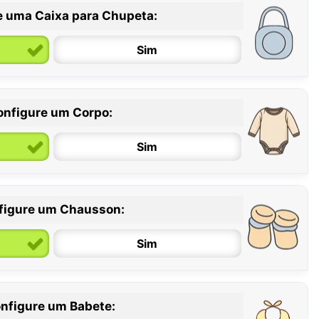
e uma Caixa para Chupeta:
Sim
onfigure um Corpo:
Sim
figure um Chausson:
6 / 12 meses
12 / 18 meses
Sim
nfigure um Babete: