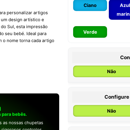
Ciano
Azul
para personalizar artigos
mari
 um design artístico e
 do Sul, esta impressão
Verde
do seu bebé. Ideal para
m o nome torna cada artigo
Con
Não
Configure
0 / 6 meses
a
Não
 para bebês.
as as nossas chupetas
 rigorosos controlos