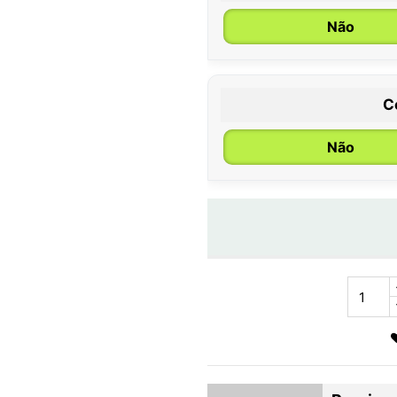
Não
C
Não