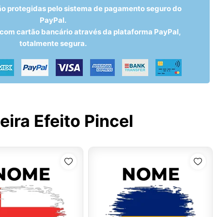
ão protegidas pelo sistema de pagamento seguro do
PayPal.
om cartão bancário através da plataforma PayPal,
totalmente segura.
ira Efeito Pincel