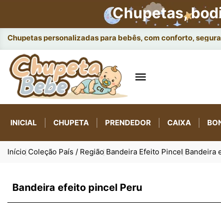
Chupetas, bod
Chupetas personalizadas para bebês, com conforto, seguran

INICIAL
CHUPETA
PRENDEDOR
CAIXA
BO
Início
Coleção País / Região
Bandeira Efeito Pincel
Bandeira e
Bandeira efeito pincel Peru