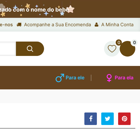
izado com o nome do bebê
e-nos
Acompanhe a Sua Encomenda
A Minha Conta
0
0
Para ele
Para ela