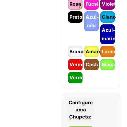
Rosa
Fúcsia
Violeta
Preto
Azul-
Ciano
céu
Azul-
marinho
Branco
Amarelo
Laranja
Vermelho
Castanho
Maçã
Verde
Configure
uma
Chupeta: