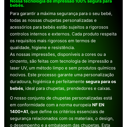
Nossa tecnologia de impressão 100% segura para
bebês.
Para garantir a máxima segurança para o seu bebé,
todas as nossas chupetas personalizadas e
acessórios para bebés estão sujeitos a rigorosos
controlos internos e externos. Cada produto respeita
os requisitos mais rigorosos em termos de
qualidade, higiene e resistência.
As nossas impressões, disponíveis a cores ou a
cinzento, são feitas com tecnologia de impressão a
laser UV, um método limpo e sem produtos químicos
nocivos. Este processo garante uma personalização
duradoura, higiénica e perfeitamente
segura para os
bebés
, ideal para chupetas, prendedores e caixas.
O nosso conjunto de chupetas personalizadas está
em conformidade com a norma europeia
NF EN
1400+A1
, que define os critérios essenciais de
segurança relacionados com os materiais, o design,
o desempenho e a embalagem das chupetas. Esta