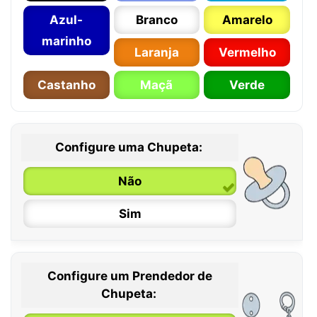
Azul-
Branco
Amarelo
marinho
Laranja
Vermelho
Castanho
Maçã
Verde
Configure uma Chupeta:
Não
Sim
Configure um Prendedor de
0 / 6 meses
Chupeta: