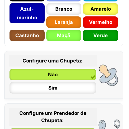
Azul-
Branco
Amarelo
marinho
Laranja
Vermelho
Castanho
Maçã
Verde
Configure uma Chupeta:
Não
Sim
Configure um Prendedor de
0 / 6 meses
Chupeta: