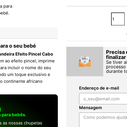
para o seu bebé
Precisa 
ndeira Efeito Pincel Cabo
finaliza
em ao efeito pincel, imprime
Se tiver 
processo 
ara incluir o nome do seu
durante t
indo um toque exclusivo e
o continente africano
Endereço de e-mail
a
Mensagem
 para bebês.
as as nossas chupetas