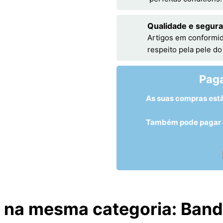
Qualidade e segur
Artigos em conformid
respeito pela pele do
Pag
As suas compras est
Também pode pagar c
 na mesma categoria:
Bande