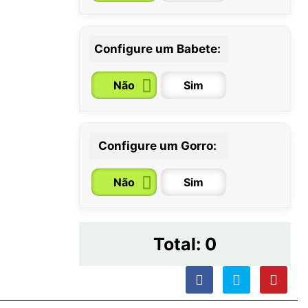
Configure um Babete:
Não
Sim
Configure um Gorro:
Não
Sim
Total:
0