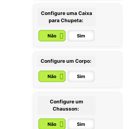
Configure uma Caixa
para Chupeta:
Não
Sim
Configure um Corpo:
Não
Sim
Configure um
0 / 6
6 / 12
12 / 18
Chausson:
meses
meses
meses
Não
Sim