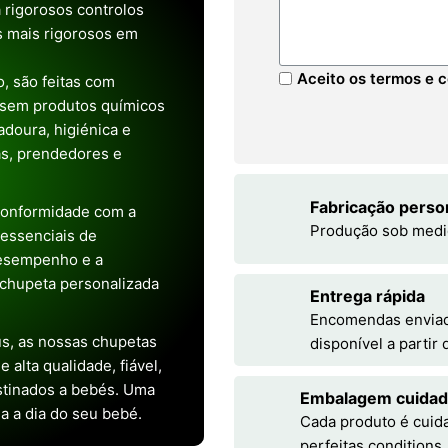
 rigorosos controlos
os mais rigorosos em
Aceito os termos e c
, são feitas com
 sem produtos químicos
doura, higiénica e
as, prendedores e
Fabricação perso
conformidade com a
Produção sob medi
s essenciais de
desempenho e a
chupeta personalizada
Entrega rápida
Encomendas enviada
s, as nossas chupetas
disponível a partir
alta qualidade, fiável,
stinados a bebés. Uma
Embalagem cuida
ia a dia do seu bebé.
Cada produto é cuid
perfeitas conditions.