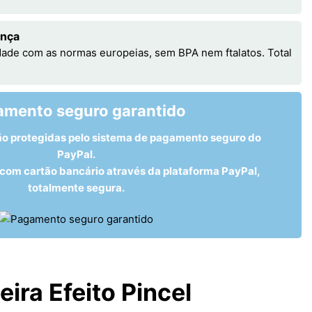
ança
ade com as normas europeias, sem BPA nem ftalatos. Total
amento seguro garantido
ão protegidas pelo sistema de pagamento seguro do
PayPal.
om cartão bancário através da plataforma PayPal,
totalmente segura.
ira Efeito Pincel