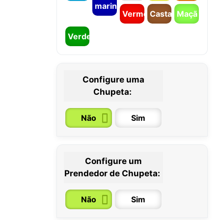
marinho
Vermelho
Castanho
Maçã
Verde
Configure uma
Chupeta:
Não
Sim
Configure um
0 / 6 meses
6 / 36 meses
Prendedor de Chupeta:
Não
Sim