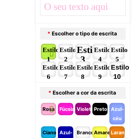
*
Escolher o tipo de escrita
Estilo
Estilo
Estilo
Estilo
Estilo
3
1
2
4
5
Estilo
Estilo
Estilo
Estilo
Estilo
6
7
8
9
10
*
Escolher a cor da escrita
Rosa
Fúcsia
Violeta
Preto
Azul-
céu
Ciano
Azul-
Branco
Amarelo
Laranja