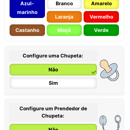
Azul-
Branco
Amarelo
marinho
Laranja
Vermelho
Castanho
Maçã
Verde
Configure uma Chupeta:
Não
Sim
Configure um Prendedor de
0 / 6 meses
Chupeta:
6 / 36 meses
Não