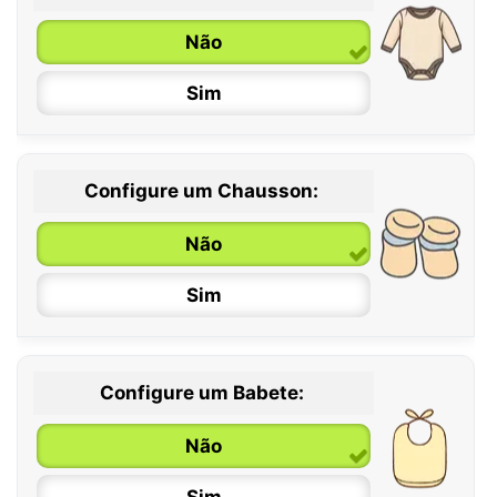
Não
Sim
Configure um Chausson:
0 / 6 meses
Não
6 / 12 meses
Sim
12 / 18 meses
Configure um Babete:
Não
Sim