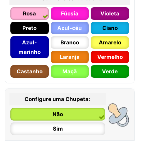
Rosa
Fúcsia
Violeta
Preto
Azul-céu
Ciano
Azul-
Branco
Amarelo
marinho
Laranja
Vermelho
Castanho
Maçã
Verde
Configure uma Chupeta:
Não
Sim