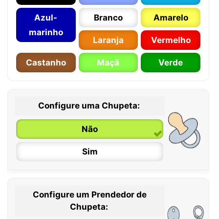
Azul-
Branco
Amarelo
marinho
Laranja
Vermelho
Castanho
Maçã
Verde
Configure uma Chupeta:
Não
Sim
Configure um Prendedor de
0 / 6 meses
Chupeta: