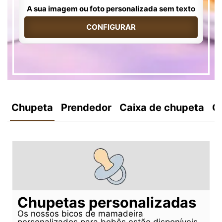
A sua imagem ou foto personalizada sem texto
CONFIGURAR
Chupeta
Prendedor
Caixa de chupeta
C
Chupetas personalizadas
Os nossos bicos de mamadeira