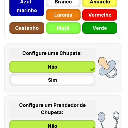
Azul-
Branco
Amarelo
marinho
Laranja
Vermelho
Castanho
Maçã
Verde
Configure uma Chupeta:
Não
Sim
Configure um Prendedor de
0 / 6 meses
Chupeta:
6 / 36 meses
Não