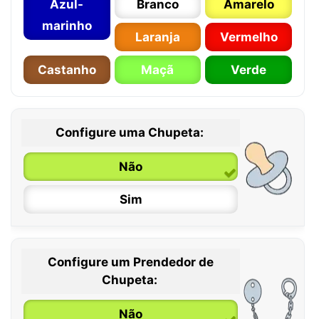
Azul-
Branco
Amarelo
marinho
Laranja
Vermelho
Castanho
Maçã
Verde
Configure uma Chupeta:
Não
Sim
Configure um Prendedor de
0 / 6 meses
Chupeta:
6 / 36 meses
Não