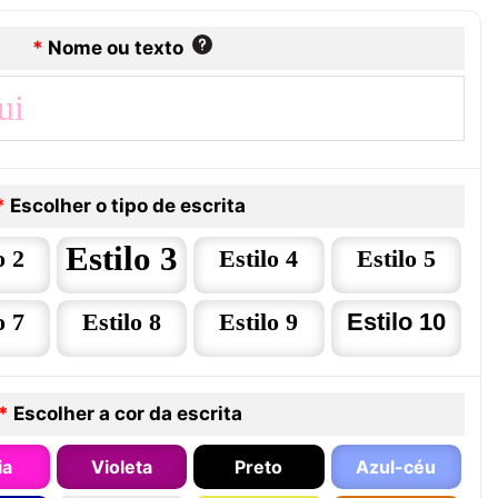
*
Nome ou texto
*
Escolher o tipo de escrita
Estilo 3
o 2
Estilo 4
Estilo 5
o 7
Estilo 8
Estilo 9
Estilo 10
*
Escolher a cor da escrita
ia
Violeta
Preto
Azul-céu