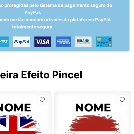
ão protegidas pelo sistema de pagamento seguro do
PayPal.
om cartão bancário através da plataforma PayPal,
totalmente segura.
ira Efeito Pincel