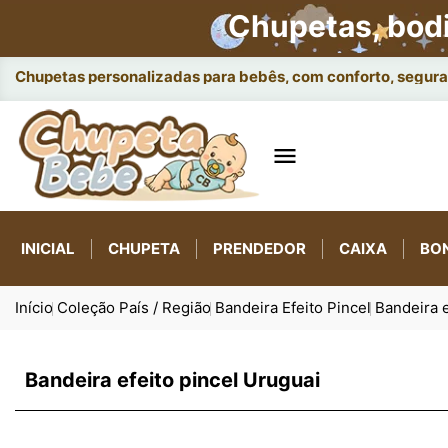
Chupetas, bod
Chupetas personalizadas para bebês, com conforto, seguran

INICIAL
CHUPETA
PRENDEDOR
CAIXA
BO
Início
Coleção País / Região
Bandeira Efeito Pincel
Bandeira e
Bandeira efeito pincel Uruguai