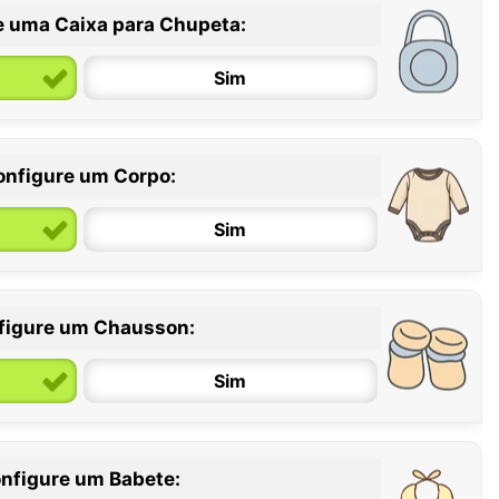
e uma Caixa para Chupeta:
Sim
onfigure um Corpo:
Sim
figure um Chausson:
6 / 12 meses
12 / 18 meses
Sim
nfigure um Babete: