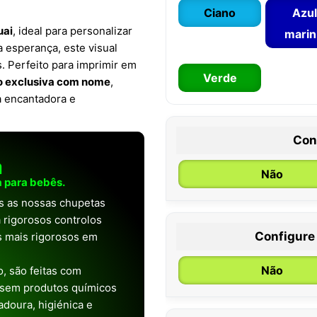
Ciano
Azul
uai
, ideal para personalizar
mari
 esperança, este visual
. Perfeito para imprimir em
Verde
o exclusiva com nome
,
a encantadora e
Con
a
Não
 para bebês.
as as nossas chupetas
 rigorosos controlos
Configure
os mais rigorosos em
0 / 6 meses
Não
, são feitas com
 sem produtos químicos
doura, higiénica e