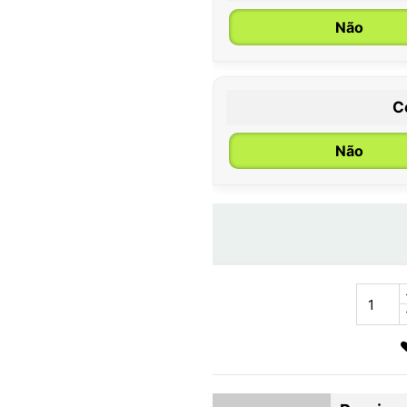
Não
C
Não