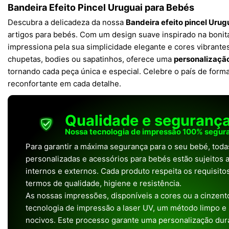
Bandeira Efeito Pincel Uruguai para Bebés
Descubra a delicadeza da nossa
Bandeira efeito pincel Urug
artigos para bebés. Com um design suave inspirado na bonita
impressiona pela sua simplicidade elegante e cores vibrantes
chupetas, bodies ou sapatinhos, oferece uma
personalizaçã
tornando cada peça única e especial. Celebre o país de form
reconfortante em cada detalhe.
Qualidade e seguranç
Nossa tecnologia de impressão 100% segura
Para garantir a máxima segurança para o seu bebé, tod
personalizadas e acessórios para bebés estão sujeitos a
internos e externos. Cada produto respeita os requisit
termos de qualidade, higiene e resistência.
As nossas impressões, disponíveis a cores ou a cinzento
tecnologia de impressão a laser UV, um método limpo e
nocivos. Este processo garante uma personalização dura