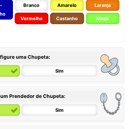
-
Branco
Amarelo
Laranja
nho
Vermelho
Castanho
Maçã
figure uma Chupeta:
Sim
 um Prendedor de Chupeta:
6 / 36 meses
Sim