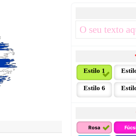
Estilo 1
Estil
Estilo 6
Estil
Rosa
Fúcs