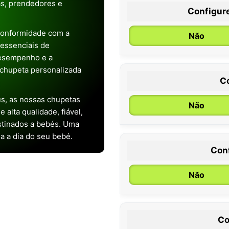
as, prendedores e
Configur
conformidade com a
Não
s essenciais de
desempenho e a
chupeta personalizada
C
s, as nossas chupetas
Não
alta qualidade, fiável,
stinados a bebés. Uma
ia a dia do seu bebé.
Con
0 / 6 meses
Não
Co