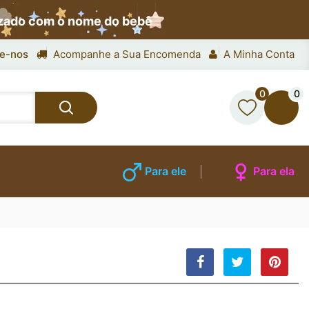
izado com o nome do bebê
e-nos
Acompanhe a Sua Encomenda
A Minha Conta
0
0
Para ele
Para ela