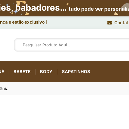
ies, babadores…
tudo pode ser personal
ça e estilo exclusivo.
Contat
NÉ
BABETE
BODY
SAPATINHOS
mênia