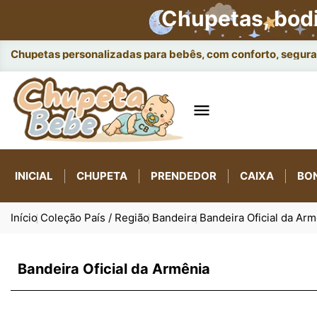
Chupetas, bod
Chupetas personalizadas para bebês, com conforto, seguran

INICIAL
CHUPETA
PRENDEDOR
CAIXA
BO
Início
Coleção País / Região
Bandeira
Bandeira Oficial da Ar
Bandeira Oficial da Armênia