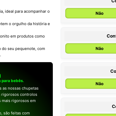
C
a, ideal para acompanhar o
Não
letem o orgulho da história e
Con
 bonito em produtos como
0 / 6 meses
Não
m do seu pequenote, com
.
Co
a
 para bebês.
Não
as as nossas chupetas
 rigorosos controlos
os mais rigorosos em
C
, são feitas com