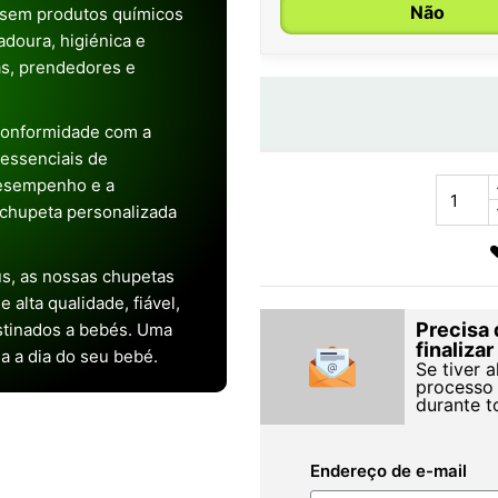
Não
 sem produtos químicos
doura, higiénica e
as, prendedores e
conformidade com a
s essenciais de
desempenho e a
chupeta personalizada
s, as nossas chupetas
alta qualidade, fiável,
Precisa 
stinados a bebés. Uma
finaliza
ia a dia do seu bebé.
Se tiver 
processo 
durante t
Endereço de e-mail