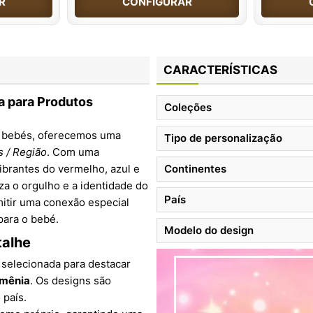
R
CONFIGURAR
CARACTERÍSTICAS
a para Produtos
Coleções
ra bebés, oferecemos uma
Tipo de personalização
s / Região
. Com uma
vibrantes do vermelho, azul e
Continentes
a o orgulho e a identidade do
País
smitir uma conexão especial
para o bebé.
Modelo do design
talhe
 selecionada para destacar
rmênia
. Os designs são
 país.