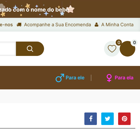
izado com o nome do bebê
e-nos
Acompanhe a Sua Encomenda
A Minha Conta
0
0
Para ele
Para ela