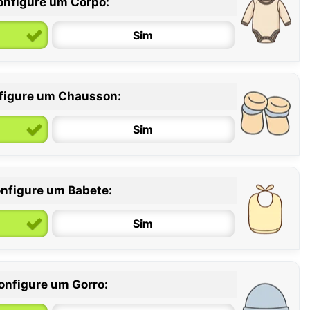
onfigure um Corpo:
Sim
figure um Chausson:
6 / 12 meses
12 / 18 meses
Sim
nfigure um Babete:
Sim
onfigure um Gorro: