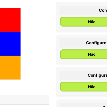
Con
Não
Configure
0 / 6 meses
Não
Configur
Não