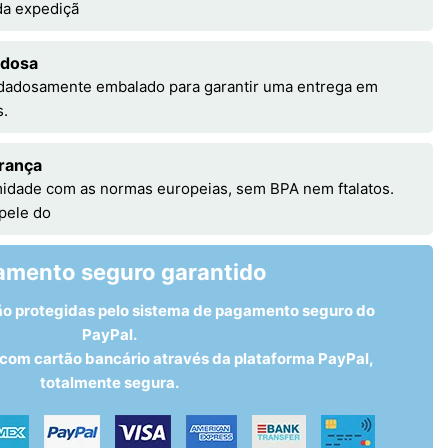
 da expediçã
adosa
idadosamente embalado para garantir uma entrega em
s.
rança
idade com as normas europeias, sem BPA nem ftalatos.
 pele do
amento seguro garantido
ão protegidas pelo sistema de pagamento seguro do
PayPal.
om cartão bancário através da plataforma PayPal,
totalmente segura.