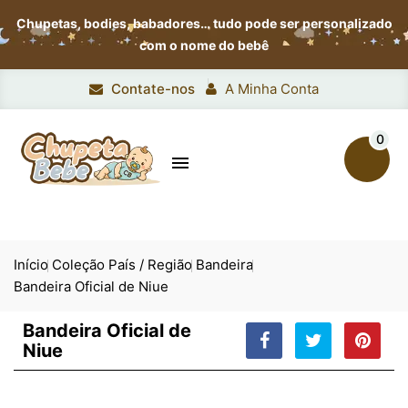
Chupetas, bodies, babadores…
tudo pode ser personalizado
com o nome do bebê
Contate-nos
A Minha Conta
0

Início
Coleção País / Região
Bandeira
Bandeira Oficial de Niue
Bandeira Oficial de
Niue