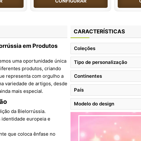
R
CONFIGURAR
CARACTERÍSTICAS
lorrússia em Produtos
Coleções
ecemos uma oportunidade única
Tipo de personalização
ferentes produtos, criando
 que representa com orgulho a
Continentes
uma variedade de artigos, desde
País
inda mais especial.
ião
Modelo do design
ição da Bielorrússia.
a identidade europeia e
te que coloca ênfase no