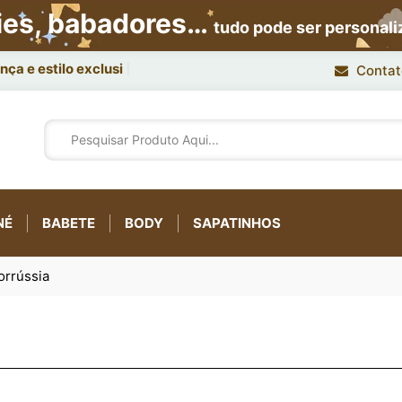
ies, babadores…
tudo pode ser personal
Contat
NÉ
BABETE
BODY
SAPATINHOS
orrússia