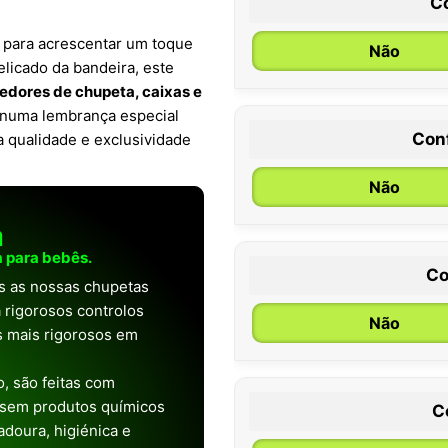
C
o para acrescentar um toque
Não
licado da bandeira, este
edores de chupeta, caixas e
o numa lembrança especial
Con
a qualidade e exclusividade
0 / 6 meses
Não
a
 para bebês.
Co
as as nossas chupetas
 rigorosos controlos
Não
os mais rigorosos em
, são feitas com
 sem produtos químicos
C
doura, higiénica e