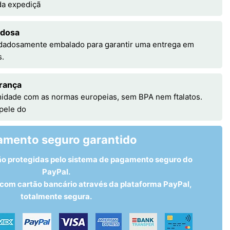
 da expediçã
adosa
idadosamente embalado para garantir uma entrega em
s.
rança
idade com as normas europeias, sem BPA nem ftalatos.
 pele do
amento seguro garantido
ão protegidas pelo sistema de pagamento seguro do
PayPal.
om cartão bancário através da plataforma PayPal,
totalmente segura.