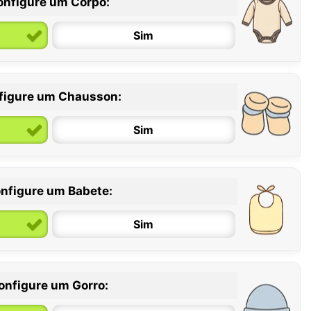
onfigure um Corpo:
Sim
figure um Chausson:
6 / 12 meses
12 / 18 meses
Sim
nfigure um Babete:
Sim
onfigure um Gorro: