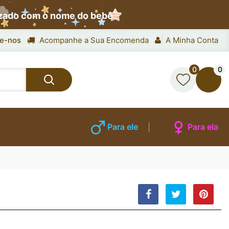
izado com o nome do bebê
e-nos
Acompanhe a Sua Encomenda
A Minha Conta
0
0
Para ele
Para ela