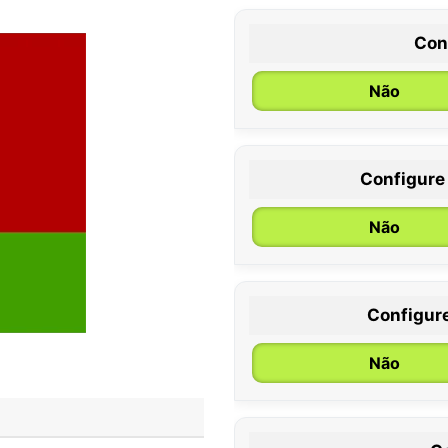
Con
Não
Configure
0 / 6 meses
Não
Configur
Não