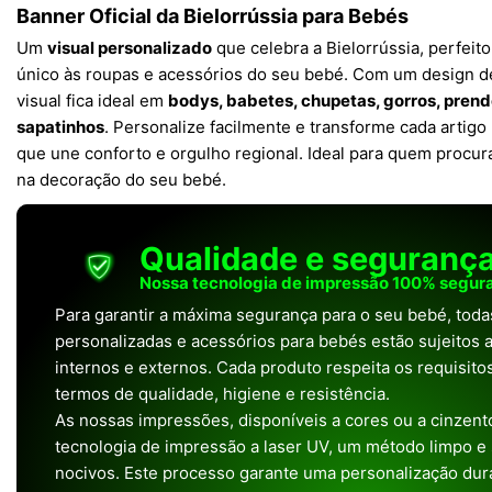
Banner Oficial da Bielorrússia para Bebés
Um
visual personalizado
que celebra a Bielorrússia, perfeit
único às roupas e acessórios do seu bebé. Com um design de
visual fica ideal em
bodys, babetes, chupetas, gorros, prend
sapatinhos
. Personalize facilmente e transforme cada artig
que une conforto e orgulho regional. Ideal para quem procur
na decoração do seu bebé.
Qualidade e seguranç
Nossa tecnologia de impressão 100% segura
Para garantir a máxima segurança para o seu bebé, tod
personalizadas e acessórios para bebés estão sujeitos a
internos e externos. Cada produto respeita os requisit
termos de qualidade, higiene e resistência.
As nossas impressões, disponíveis a cores ou a cinzento
tecnologia de impressão a laser UV, um método limpo e
nocivos. Este processo garante uma personalização dura