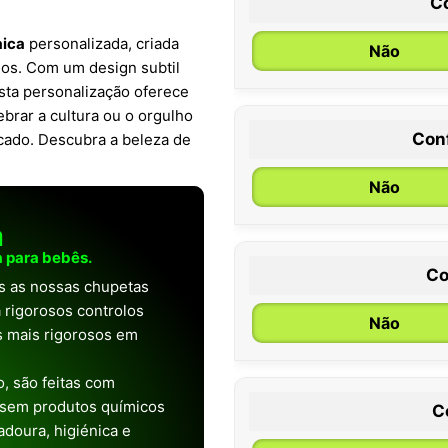
C
aica
personalizada, criada
Não
hos. Com um design subtil
sta personalização oferece
brar a cultura ou o orgulho
Con
icado. Descubra a beleza de
0 / 6 meses
Não
a
 para bebês.
Co
as as nossas chupetas
 rigorosos controlos
Não
os mais rigorosos em
, são feitas com
 sem produtos químicos
C
doura, higiénica e