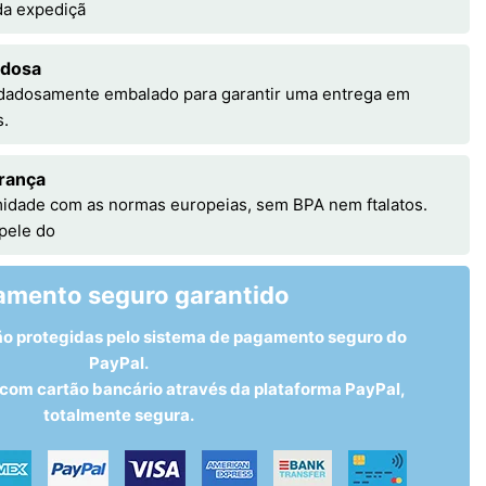
 da expediçã
adosa
idadosamente embalado para garantir uma entrega em
s.
rança
idade com as normas europeias, sem BPA nem ftalatos.
 pele do
amento seguro garantido
ão protegidas pelo sistema de pagamento seguro do
PayPal.
om cartão bancário através da plataforma PayPal,
totalmente segura.