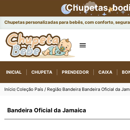
Chupetas, bod
Chupetas personalizadas para bebês, com conforto, seguran

INICIAL
CHUPETA
PRENDEDOR
CAIXA
BO
Início
Coleção País / Região
Bandeira
Bandeira Oficial da Jam
Bandeira Oficial da Jamaica