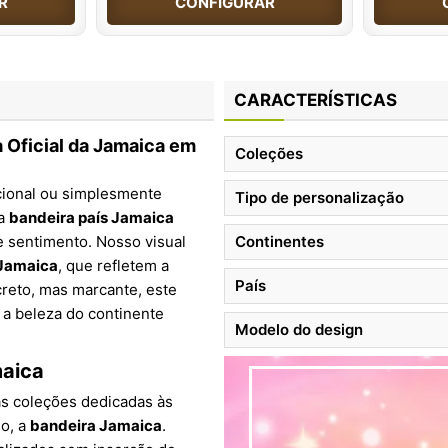
R
CONFIGURAR
CARACTERÍSTICAS
Oficial da Jamaica em
Coleções
acional ou simplesmente
Tipo de personalização
sa
bandeira país Jamaica
e sentimento. Nosso visual
Continentes
 Jamaica
, que refletem a
País
creto, mas marcante, este
m a beleza do continente
Modelo do design
maica
das coleções dedicadas às
so, a
bandeira Jamaica
.