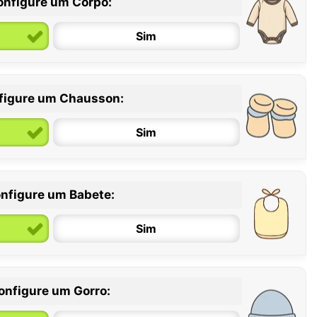
onfigure um Corpo:
Sim
figure um Chausson:
6 / 12 meses
12 / 18 meses
Sim
nfigure um Babete:
Sim
onfigure um Gorro: