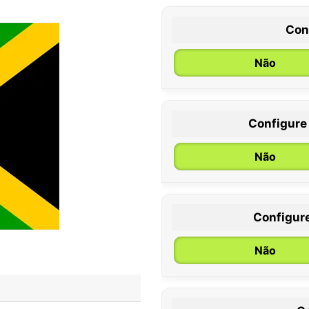
Con
Não
Configure
0 / 6 meses
Não
Configur
Não