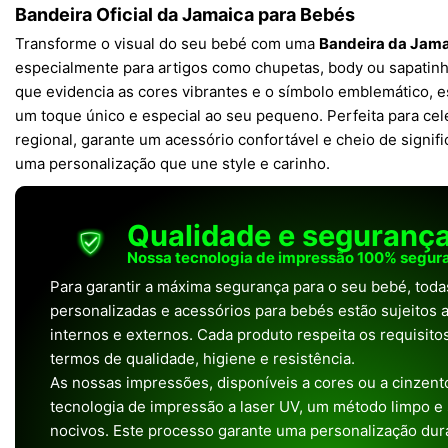
Bandeira Oficial da Jamaica para Bebés
Transforme o visual do seu bebé com uma
Bandeira da Jam
especialmente para artigos como chupetas, body ou sapatin
que evidencia as cores vibrantes e o símbolo emblemático, e
um toque único e especial ao seu pequeno. Perfeita para cele
regional, garante um acessório confortável e cheio de signif
uma personalização que une style e carinho.
Qualidade e seguranç
Nossa tecnologia de impressão 100% segura
Para garantir a máxima segurança para o seu bebé, tod
personalizadas e acessórios para bebés estão sujeitos a
internos e externos. Cada produto respeita os requisit
termos de qualidade, higiene e resistência.
As nossas impressões, disponíveis a cores ou a cinzento
tecnologia de impressão a laser UV, um método limpo e
nocivos. Este processo garante uma personalização dura