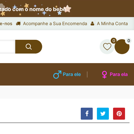
izado com o nome do bebê
e-nos
Acompanhe a Sua Encomenda
A Minha Conta
0
0
Para ele
Para ela