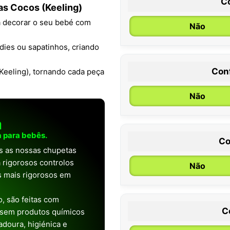
C
has Cocos (Keeling)
ra decorar o seu bebé com
Não
ies ou sapatinhos, criando
Con
Keeling), tornando cada peça
0 / 6 meses
Não
a
 para bebês.
Co
as as nossas chupetas
 rigorosos controlos
Não
os mais rigorosos em
, são feitas com
C
 sem produtos químicos
doura, higiénica e