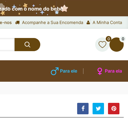
izado com o nome do bebê
e-nos
Acompanhe a Sua Encomenda
A Minha Conta
0
0
Para ele
Para ela