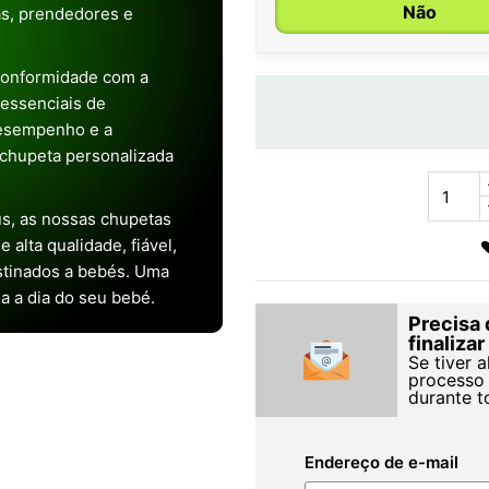
Não
as, prendedores e
conformidade com a
s essenciais de
desempenho e a
chupeta personalizada
s, as nossas chupetas
alta qualidade, fiável,
stinados a bebés. Uma
ia a dia do seu bebé.
Precisa 
finaliza
Se tiver 
processo 
durante t
Endereço de e-mail