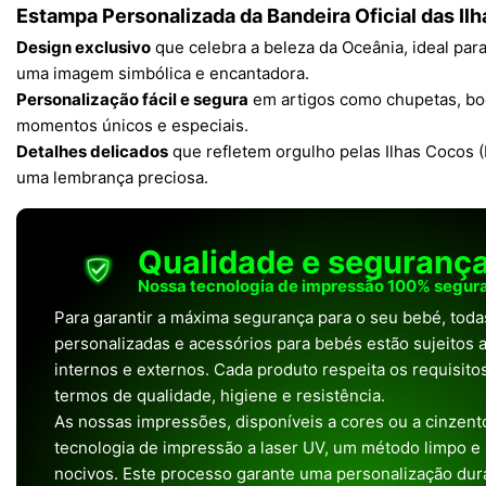
Estampa Personalizada da Bandeira Oficial das Il
Design exclusivo
que celebra a beleza da Oceânia, ideal pa
uma imagem simbólica e encantadora.
Personalização fácil e segura
em artigos como chupetas, bod
momentos únicos e especiais.
Detalhes delicados
que refletem orgulho pelas Ilhas Cocos (
uma lembrança preciosa.
Qualidade e seguranç
Nossa tecnologia de impressão 100% segura
Para garantir a máxima segurança para o seu bebé, tod
personalizadas e acessórios para bebés estão sujeitos a
internos e externos. Cada produto respeita os requisit
termos de qualidade, higiene e resistência.
As nossas impressões, disponíveis a cores ou a cinzento
tecnologia de impressão a laser UV, um método limpo e
nocivos. Este processo garante uma personalização dura