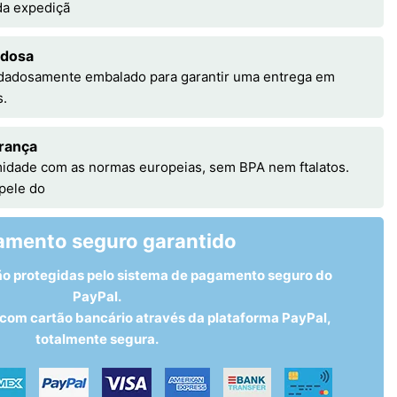
 da expediçã
adosa
idadosamente embalado para garantir uma entrega em
s.
rança
idade com as normas europeias, sem BPA nem ftalatos.
 pele do
amento seguro garantido
ão protegidas pelo sistema de pagamento seguro do
PayPal.
om cartão bancário através da plataforma PayPal,
totalmente segura.