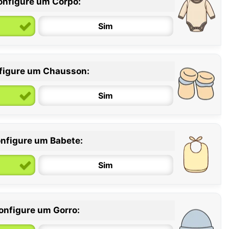
onfigure um Corpo:
Sim
figure um Chausson:
6 / 12 meses
12 / 18 meses
Sim
nfigure um Babete:
Sim
onfigure um Gorro: