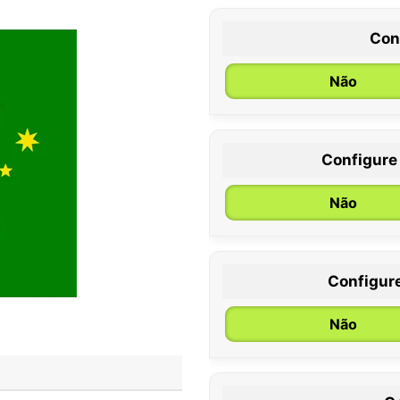
Con
Não
Configure
0 / 6 meses
Não
Configur
Não