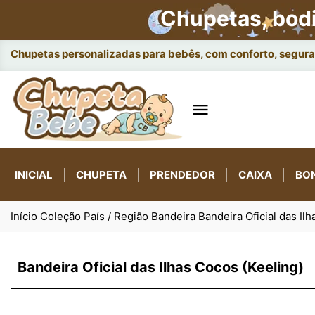
Chupetas, bod
Chupetas personalizadas para bebês, com conforto, seguran

INICIAL
CHUPETA
PRENDEDOR
CAIXA
BO
Início
Coleção País / Região
Bandeira
Bandeira Oficial das Il
Bandeira Oficial das Ilhas Cocos (Keeling)