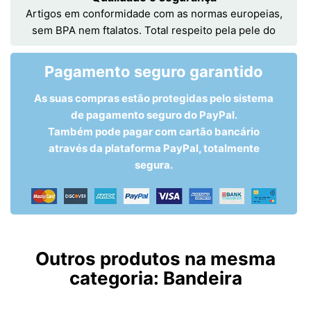
Artigos em conformidade com as normas europeias,
sem BPA nem ftalatos. Total respeito pela pele do
Pagamento seguro garantido
As suas compras estão protegidas pelo sistema
de pagamento seguro do PayPal.
Também pode pagar com cartão bancário
através da plataforma PayPal, totalmente
segura.
Outros produtos na mesma
categoria:
Bandeira