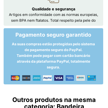
Qualidade e segurança
Artigos em conformidade com as normas europeias,
sem BPA nem ftalatos. Total respeito pela pele do
Pagamento seguro garantido
As suas compras estão protegidas pelo sistema
de pagamento seguro do PayPal.
Também pode pagar com cartão bancário
através da plataforma PayPal, totalmente
segura.
Outros produtos na mesma
categoria:
Bandeira