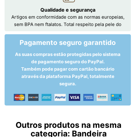
Qualidade e segurança
Artigos em conformidade com as normas europeias,
sem BPA nem ftalatos. Total respeito pela pele do
Pagamento seguro garantido
As suas compras estão protegidas pelo sistema
de pagamento seguro do PayPal.
Também pode pagar com cartão bancário
através da plataforma PayPal, totalmente
segura.
Outros produtos na mesma
categoria:
Bandeira