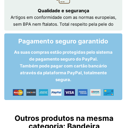
Qualidade e segurança
Artigos em conformidade com as normas europeias,
sem BPA nem ftalatos. Total respeito pela pele do
Pagamento seguro garantido
As suas compras estão protegidas pelo sistema
de pagamento seguro do PayPal.
Também pode pagar com cartão bancário
através da plataforma PayPal, totalmente
segura.
Outros produtos na mesma
categoria:
Bandeira