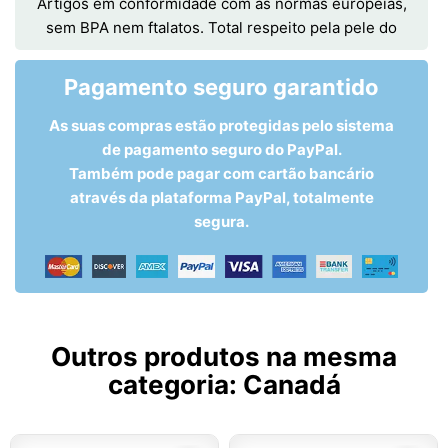
Artigos em conformidade com as normas europeias,
sem BPA nem ftalatos. Total respeito pela pele do
Pagamento seguro garantido
As suas compras estão protegidas pelo sistema
de pagamento seguro do PayPal.
Também pode pagar com cartão bancário
através da plataforma PayPal, totalmente
segura.
Outros produtos na mesma
categoria:
Canadá